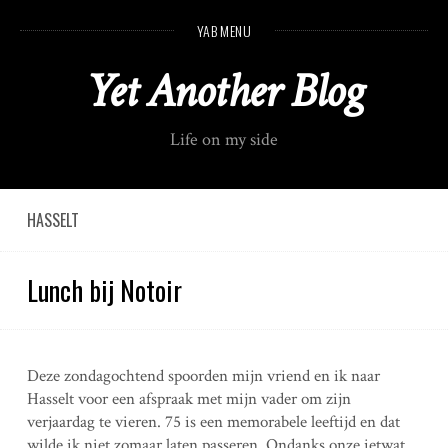
S
YAB MENU
k
i
Yet Another Blog
p
t
o
Life on my side
c
o
n
t
HASSELT
e
n
Lunch bij Notoir
t
Deze zondagochtend spoorden mijn vriend en ik naar
Hasselt voor een afspraak met mijn vader om zijn
verjaardag te vieren. 75 is een memorabele leeftijd en dat
wilde ik niet zomaar laten passeren. Ondanks onze ietwat