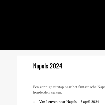
S
k
i
p
t
o
c
o
n
t
e
n
Napels 2024
t
Een zonnige uitstap naar het fantastische Nap
honderden kerken.
Van Leuven naar Napels – 5 april 2024