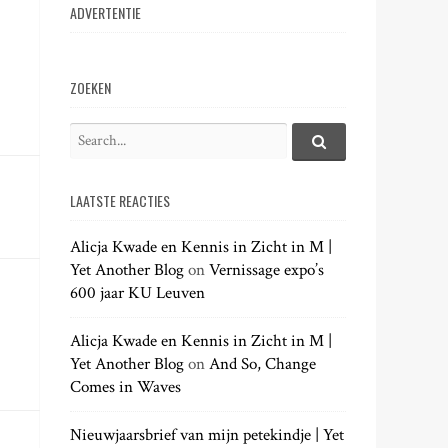
ADVERTENTIE
ZOEKEN
S
e
S
e
a
a
LAATSTE REACTIES
r
r
c
c
h
Alicja Kwade en Kennis in Zicht in M |
h
.
Yet Another Blog
on
Vernissage expo’s
f
.
600 jaar KU Leuven
o
.
r
:
Alicja Kwade en Kennis in Zicht in M |
Yet Another Blog
on
And So, Change
Comes in Waves
Nieuwjaarsbrief van mijn petekindje | Yet