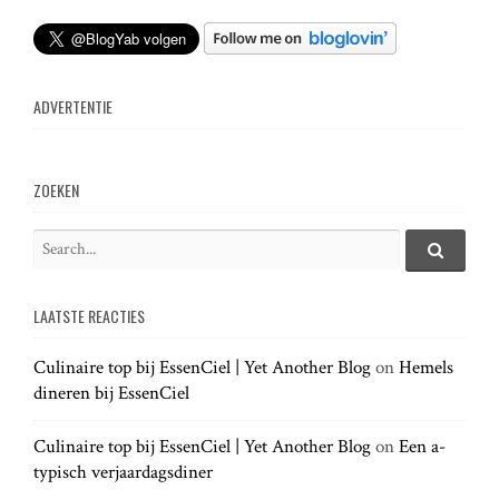
ADVERTENTIE
ZOEKEN
S
e
S
e
a
a
LAATSTE REACTIES
r
r
c
c
h
Culinaire top bij EssenCiel | Yet Another Blog
on
Hemels
h
.
dineren bij EssenCiel
f
.
o
.
r
Culinaire top bij EssenCiel | Yet Another Blog
on
Een a-
:
typisch verjaardagsdiner