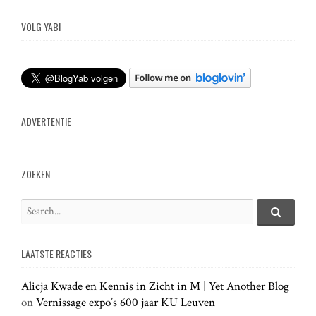
VOLG YAB!
ADVERTENTIE
ZOEKEN
S
e
S
e
a
a
LAATSTE REACTIES
r
r
c
c
h
Alicja Kwade en Kennis in Zicht in M | Yet Another Blog
h
.
on
Vernissage expo’s 600 jaar KU Leuven
f
.