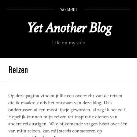
S
YAB MENU
k
i
Yet Another Blog
p
t
o
Life on my side
c
o
n
t
Reizen
e
n
t
Op deze pagina vinden jullie een overzicht van de reizen
die ik maakte sinds het ontstaan van deze blog. Da’s
ondertussen al een mooi lijstje geworden, al zeg ik het zelf.
Hopelijk kunnen mijn reizen ter inspiratie dienen van
andere reislustigen. Wie bijkomende vragen heeft over één
van mijn reizen, kan mij steeds contacteren op