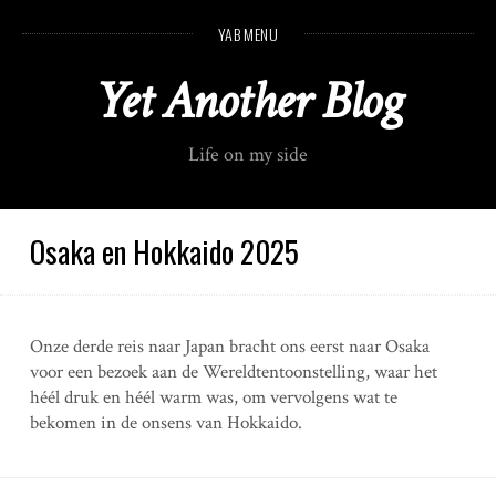
S
YAB MENU
k
i
Yet Another Blog
p
t
o
Life on my side
c
o
n
t
Osaka en Hokkaido 2025
e
n
t
Onze derde reis naar Japan bracht ons eerst naar Osaka
voor een bezoek aan de Wereldtentoonstelling, waar het
héél druk en héél warm was, om vervolgens wat te
bekomen in de onsens van Hokkaido.