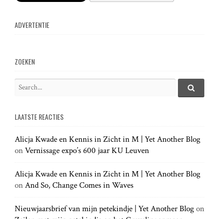
ADVERTENTIE
ZOEKEN
S
e
S
e
a
a
LAATSTE REACTIES
r
r
c
c
h
Alicja Kwade en Kennis in Zicht in M | Yet Another Blog
h
.
on
Vernissage expo’s 600 jaar KU Leuven
f
.
o
.
r
Alicja Kwade en Kennis in Zicht in M | Yet Another Blog
:
on
And So, Change Comes in Waves
Nieuwjaarsbrief van mijn petekindje | Yet Another Blog
on