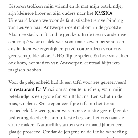
Gisteren trokken mijn vriend en ik met mijn petekindje,
zijn kleinere broer en zijn ouders naar het
KMSKA
.
Uiteraard kozen we voor de fantastische treinverbinding
van Leuven naar Antwerpen-centraal om in de grootste
Vlaamse stad van ‘t land te geraken. In de trein vonden we
een coupé waar er plek was voor maar zeven personen en
dus hadden we eigenlijk en privé-coupé alleen voor ons
gezelschap. Ideaal om UNO flip te spelen. En hoe vaak ik er
ook kom, het station van Antwerpen-centraal blijft iets
magisch hebben.
Voor de gelegenheid had ik een tafel voor zes gereserveerd
in
restaurant Da Vinci
om samen te lunchen, want mijn
petekindje is een grote fan van Italiaans. Een schot in de
roos, zo bleek. We kregen een fijne tafel op het terras
toebedeeld (de weergoden waren ons gunstig gezind) en de
bediening deed echt hun uiterste best om het ons naar de
zin te maken. Natuurlijk startten we de maaltijd met een
glaasje prosecco. Omdat de jongens na de flinke wandeling