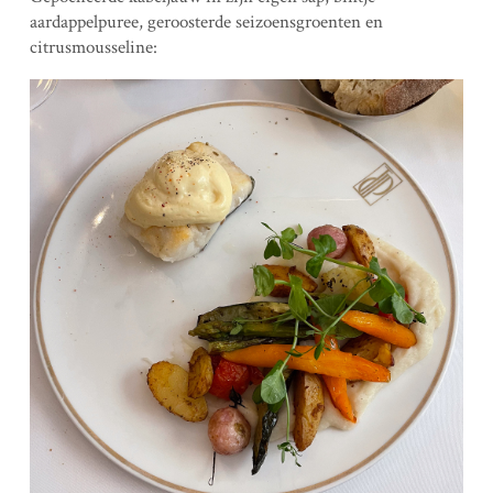
aardappelpuree, geroosterde seizoensgroenten en
citrusmousseline: