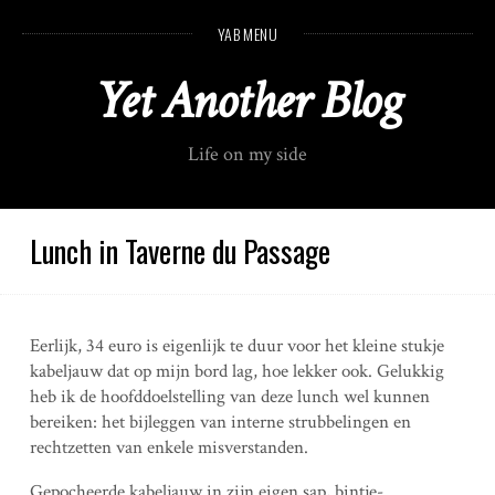
S
YAB MENU
k
i
Yet Another Blog
p
t
o
Life on my side
c
o
n
t
Lunch in Taverne du Passage
e
n
t
Eerlijk, 34 euro is eigenlijk te duur voor het kleine stukje
kabeljauw dat op mijn bord lag, hoe lekker ook. Gelukkig
heb ik de hoofddoelstelling van deze lunch wel kunnen
bereiken: het bijleggen van interne strubbelingen en
rechtzetten van enkele misverstanden.
Gepocheerde kabeljauw in zijn eigen sap, bintje-