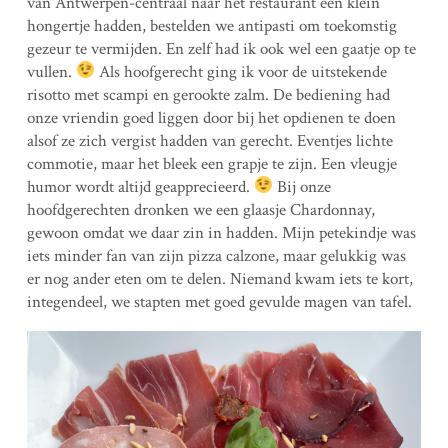
van Antwerpen-centraal naar het restaurant een klein
hongertje hadden, bestelden we antipasti om toekomstig
gezeur te vermijden. En zelf had ik ook wel een gaatje op te
vullen.
Als hoofgerecht ging ik voor de uitstekende
risotto met scampi en gerookte zalm. De bediening had
onze vriendin goed liggen door bij het opdienen te doen
alsof ze zich vergist hadden van gerecht. Eventjes lichte
commotie, maar het bleek een grapje te zijn. Een vleugje
humor wordt altijd geapprecieerd.
Bij onze
hoofdgerechten dronken we een glaasje Chardonnay,
gewoon omdat we daar zin in hadden. Mijn petekindje was
iets minder fan van zijn pizza calzone, maar gelukkig was
er nog ander eten om te delen. Niemand kwam iets te kort,
integendeel, we stapten met goed gevulde magen van tafel.