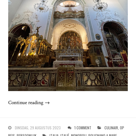
Continue reading
→
DINSDAG, 29 AUGUSTUS 2023
1 COMMENT
CULINAIR
,
OP
REIS
,
PERSOONLIJK
ITALIA
,
ITALIË
,
MONOPOLI
,
POLIGNANO A MARE
,