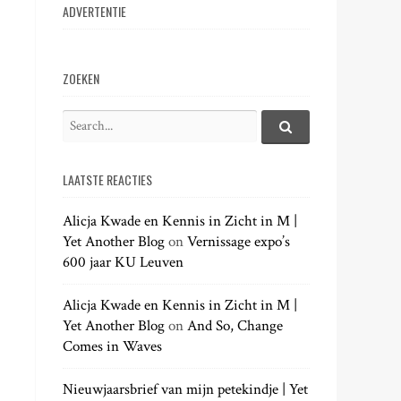
ADVERTENTIE
ZOEKEN
S
e
S
e
a
a
LAATSTE REACTIES
r
r
c
c
h
Alicja Kwade en Kennis in Zicht in M |
h
.
Yet Another Blog
on
Vernissage expo’s
f
.
600 jaar KU Leuven
o
.
r
:
Alicja Kwade en Kennis in Zicht in M |
Yet Another Blog
on
And So, Change
Comes in Waves
Nieuwjaarsbrief van mijn petekindje | Yet