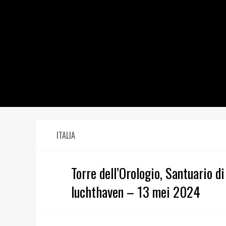
S
k
i
p
t
o
c
o
n
t
e
n
ITALIA
t
Torre dell’Orologio, Santuario d
luchthaven – 13 mei 2024