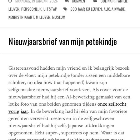
MAANDAG, 19 JANUARI 2026
COMMENT
CULINAIR
,
FAMILIE
,
LEUVEN
,
PERSOONLIJK
,
UITSTAP
600 JAAR KU LEUVEN
,
ALICJA KWADE
,
KENNIS IN KAART
,
M LEUVEN
,
MUSEUM
Nieuwjaarsbrief van mijn petekindje
Gisterenavond hadden mijn vriend en ik belangrijk bezoek
over de vloer: mijn petekindje (ondertussen een middelbare
scholier, no idea how that happened) kwam zijn
zelfgemaakte nieuwjaarsbrief voorlezen. Als cover voor de
nieuwjaarsbrief had hij een AI-bewerking gemaakt van een
leuke foto van ons beiden genomen tijdens
onze zeiltocht
vorig jaar
. In de bewerking had hij één van mijn favoriete
gerechten verwerkt: oesters en in de zelfgeschreven
nieuwjaarsbrief had hij zelfs Japanse uitdrukkingen
opgenomen. Echt super-, supertrots op hem. Waar is dat
verlegen mannetje gebleven dat bijna gedwongen moest