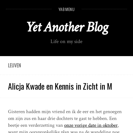
S
YAB MENU
k
i
Yet Another Blog
p
t
o
Life on my side
c
o
n
t
LEUVEN
e
n
Alicja Kwade en Kennis in Zicht in M
t
Gisteren hadden mijn vriend en ik de eer en het genoegen
om zijn zus en haar drie dochters te gast te hebben. Een
beetje een verderzetting van
onze vorige date in oktober
,
want mijn oorspronkelijke plan was na de wandeling nog