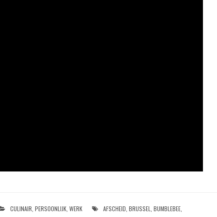
CULINAIR
,
PERSOONLIJK
,
WERK
AFSCHEID
,
BRUSSEL
,
BUMBLEBEE
,