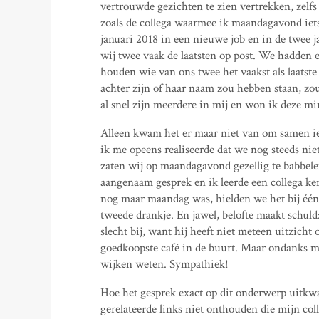
vertrouwde gezichten te zien vertrekken, zelf
zoals de collega waarmee ik maandagavond iet
januari 2018 in een nieuwe job en in de twee 
wij twee vaak de laatsten op post. We hadden 
houden wie van ons twee het vaakst als laatste
achter zijn of haar naam zou hebben staan, zou
al snel zijn meerdere in mij en won ik deze m
Alleen kwam het er maar niet van om samen iet
ik me opeens realiseerde dat we nog steeds ni
zaten wij op maandagavond gezellig te babbele
aangenaam gesprek en ik leerde een collega k
nog maar maandag was, hielden we het bij één 
tweede drankje. En jawel, belofte maakt schuld:
slecht bij, want hij heeft niet meteen uitzic
goedkoopste café in de buurt. Maar ondanks m
wijken weten. Sympathiek!
Hoe het gesprek exact op dit onderwerp uitkwam
gerelateerde links niet onthouden die mijn co