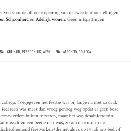
 Leuven voor de officiële opening van de twee tentoonstellingen
en Schoonheid
en
Adellijk wonen
. Geen uitspattingen
CULINAIR
,
PERSOONLIJK
,
WERK
AFSCHEID
,
COLLEGA
ollega. Toegegeven het feestje was bij lange na niet zo druk
 iedereen was meer dan vroeg genoeg weg opdat er geen boze
feestvierders buiten te zetten, maar het was desalniettemin
wat misschien een beetje raar was, zo om drie uur in de
afscheidnemend feestvarken (die net als ik op 14 juli ons bedrijf