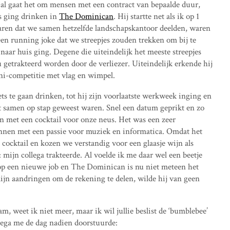
s al gaat het om mensen met een contract van bepaalde duur,
s ging drinken in
The Dominican
. Hij startte net als ik op 1
jaren dat we samen hetzelfde landschapskantoor deelden, waren
een running joke dat we streepjes zouden trekken om bij te
 naar huis ging. Degene die uiteindelijk het meeste streepjes
 getrakteerd worden door de verliezer. Uiteindelijk erkende hij
ini-competitie met vlag en wimpel.
s te gaan drinken, tot hij zijn voorlaatste werkweek inging en
et samen op stap geweest waren. Snel een datum geprikt en zo
n met een cocktail voor onze neus. Het was een zeer
ennen met een passie voor muziek en informatica. Omdat het
cocktail en kozen we verstandig voor een glaasje wijn als
 mijn collega trakteerde. Al voelde ik me daar wel een beetje
ht op een nieuwe job en The Dominican is nu niet meteen het
ijn aandringen om de rekening te delen, wilde hij van geen
, weet ik niet meer, maar ik wil jullie beslist de ‘bumblebee’
llega me de dag nadien doorstuurde: