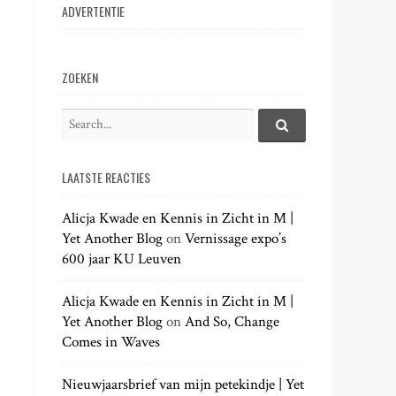
ADVERTENTIE
ZOEKEN
S
e
S
e
a
a
LAATSTE REACTIES
r
r
c
c
h
Alicja Kwade en Kennis in Zicht in M |
h
.
Yet Another Blog
on
Vernissage expo’s
f
.
600 jaar KU Leuven
o
.
r
:
Alicja Kwade en Kennis in Zicht in M |
Yet Another Blog
on
And So, Change
Comes in Waves
Nieuwjaarsbrief van mijn petekindje | Yet