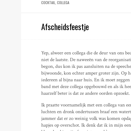
COCKTAIL
,
COLLEGA
Afscheidsfeestje
Yep, alweer een collega die de deur van ons bedr
niet de laatste. De naweeën van de reorganisat
begon, dus kon ik pas aansluiten na de speeches
bijwoonde, kon echter amper groter zijn. Op het 
iedereen al bijna naar huis. En ik moet zeggen 
band met deze collega opgebouwd en als ik heel 
haarzelf beter is dat ze andere oorden opzoekt.
Ik praatte voornamelijk met een collega van ee
luchten en dronk ondertussen braaf een water
jammer dat er zo weinig volk was komen opdag
hapjes op overschot. Ik denk dat ik in mijn e