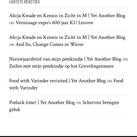
LAATSTE REACTIES
r
r
c
c
h
Alicja Kwade en Kennis in Zicht in M | Yet Another Blog
h
.
on
Vernissage expo’s 600 jaar KU Leuven
f
.
o
.
r
Alicja Kwade en Kennis in Zicht in M | Yet Another Blog
:
on
And So, Change Comes in Waves
Nieuwjaarsbrief van mijn petekindje | Yet Another Blog
on
Zeilen met mijn petekindje op het Grevelingenmeer
Food with Varinder revisited | Yet Another Blog
on
Food
with Varinder
Potluck time! | Yet Another Blog
on
Scherven brengen
geluk