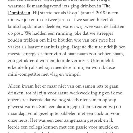
waarmee ik maandagavond iets ging drinken in
The
Dominican
. Hij startte net als ik op 1 januari 2018 in een
nieuwe job en in de twee jaren dat we samen hetzelfde
landschapskantoor deelden, waren wij twee vaak de laatsten
op post. We hadden een running joke dat we streepjes
zouden trekken om bij te houden wie van ons twee het
vaakst als laatste naar huis ging. Degene die uiteindelijk het
meeste streepjes achter zijn of haar naam zou hebben staan,
zou getrakteerd worden door de verliezer. Uiteindelijk
erkende hij al snel zijn meerdere in mij en won ik deze
mini-competitie met vlag en wimpel.
Alleen kwam het er maar niet van om samen iets te gaan
drinken, tot hij zijn voorlaatste werkweek inging en ik me
opeens realiseerde dat we nog steeds niet samen op stap
geweest waren. Snel een datum geprikt en zo zaten wij op
maandagavond gezellig te babbelen met een cocktail voor
onze neus. Het was een zeer aangenaam gesprek en ik
leerde een collega kennen met een passie voor muziek en