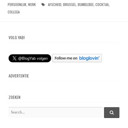
PERSOONLIJK
,
WERK
AFSCHEID
,
BRUSSEL
,
BUMBLEBEE
,
COCKTAIL
,
COLLEGA
VOLG YAB!
ADVERTENTIE
ZOEKEN
S
e
S
e
a
a