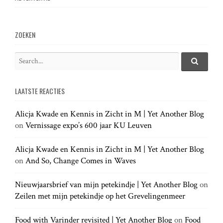
a
v
ZOEKEN
i
S
e
S
g
e
a
a
LAATSTE REACTIES
r
r
a
c
c
h
Alicja Kwade en Kennis in Zicht in M | Yet Another Blog
h
.
t
on
Vernissage expo’s 600 jaar KU Leuven
f
.
o
.
r
Alicja Kwade en Kennis in Zicht in M | Yet Another Blog
i
:
on
And So, Change Comes in Waves
o
Nieuwjaarsbrief van mijn petekindje | Yet Another Blog
on
Zeilen met mijn petekindje op het Grevelingenmeer
n
Food with Varinder revisited | Yet Another Blog
on
Food