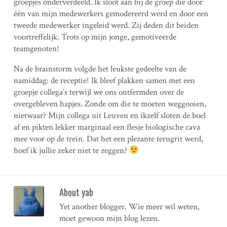
groepjes onderverdeeld. Ik sloot aan bij de groep die door
één van mijn medewerkers gemodereerd werd en door een
tweede medewerker ingeleid werd. Zij deden dit beiden
voortreffelijk. Trots op mijn jonge, gemotiveerde
teamgenoten!
Na de brainstorm volgde het leukste gedeelte van de
namiddag: de receptie! Ik bleef plakken samen met een
groepje collega’s terwijl we ons ontfermden over de
overgebleven hapjes. Zonde om die te moeten weggooien,
nietwaar? Mijn collega uit Leuven en ikzelf sloten de boel
af en pikten lekker marginaal een flesje biologische cava
mee voor op de trein. Dat het een plezante terugrit werd,
hoef ik jullie zeker niet te zeggen?
About yab
Yet another blogger. Wie meer wil weten,
moet gewoon mijn blog lezen.