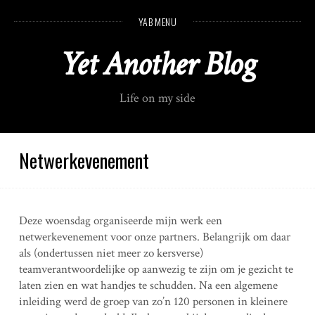
S
YAB MENU
k
i
Yet Another Blog
p
t
o
Life on my side
c
o
n
t
Netwerkevenement
e
n
t
Deze woensdag organiseerde mijn werk een
netwerkevenement voor onze partners. Belangrijk om daar
als (ondertussen niet meer zo kersverse)
teamverantwoordelijke op aanwezig te zijn om je gezicht te
laten zien en wat handjes te schudden. Na een algemene
inleiding werd de groep van zo’n 120 personen in kleinere