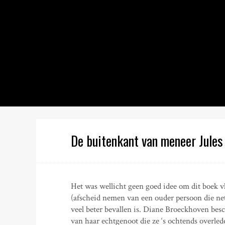
S
k
i
p
t
o
c
o
n
t
e
n
De buitenkant van meneer Jule
t
Het was wellicht geen goed idee om dit boek vl
(afscheid nemen van een ouder persoon die net 
veel beter bevallen is. Diane Broeckhoven bes
van haar echtgenoot die ze ‘s ochtends overle