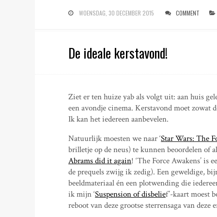
WOENSDAG, 30 DECEMBER 2015
COMMENT
De ideale kerstavond!
Ziet er ten huize yab als volgt uit: aan huis g
een avondje cinema. Kerstavond moet zowat de 
Ik kan het iedereen aanbevelen.
Natuurlijk moesten we naar ‘
Star Wars: The 
brilletje op de neus) te kunnen beoordelen of a
Abrams did it again
! ‘The Force Awakens’ is ee
de prequels zwijg ik zedig). Een geweldige, 
beeldmateriaal én een plotwending die iederee
ik mijn ‘
Suspension of disbelie
f’-kaart moest 
reboot van deze grootse sterrensaga van deze en