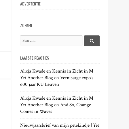
ADVERTENTIE
ZOEKEN
S
e
S
e
a
a
LAATSTE REACTIES
r
r
c
c
h
Alicja Kwade en Kennis in Zicht in M |
h
.
Yet Another Blog
on
Vernissage expo’s
f
.
600 jaar KU Leuven
o
.
r
:
Alicja Kwade en Kennis in Zicht in M |
Yet Another Blog
on
And So, Change
Comes in Waves
Nieuwjaarsbrief van mijn petekindje | Yet