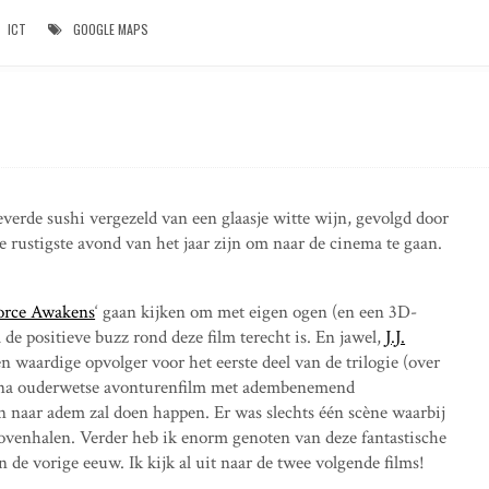
ICT
GOOGLE MAPS
eleverde sushi vergezeld van een glaasje witte wijn, gevolgd door
rustigste avond van het jaar zijn om naar de cinema te gaan.
Force Awakens
‘ gaan kijken om met eigen ogen (en een 3D-
l de positieve buzz rond deze film terecht is. En jawel,
J.J.
n waardige opvolger voor het eerste deel van de trilogie (over
bijna ouderwetse avonturenfilm met adembenemend
n naar adem zal doen happen. Er was slechts één scène waarbij
bovenhalen. Verder heb ik enorm genoten van deze fantastische
 de vorige eeuw. Ik kijk al uit naar de twee volgende films!