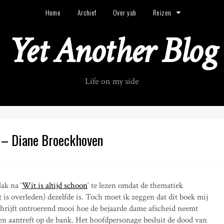
Home
Archief
Over yab
Reizen
Yet Another Blog
Life on my side
s – Diane Broeckhoven
ak na ‘
Wit is altijd schoon
‘ te lezen omdat de thematiek
is overleden) dezelfde is. Toch moet ik zeggen dat dit boek mij
chrijft ontroerend mooi hoe de bejaarde dame afscheid neemt
den aantreft op de bank. Het hoofdpersonage besluit de dood van