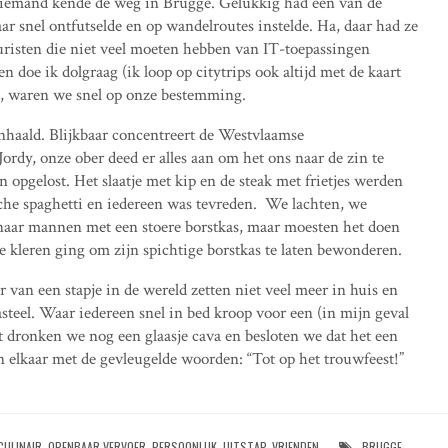
 niemand kende de weg in Brugge. Gelukkig had één van de
ar snel ontfutselde en op wandelroutes instelde. Ha, daar had ze
uristen die niet veel moeten hebben van IT-toepassingen
 doe ik dolgraag (ik loop op citytrips ook altijd met de kaart
d, waren we snel op onze bestemming.
onhaald. Blijkbaar concentreert de Westvlaamse
Jordy, onze ober deed er alles aan om het ons naar de zin te
pgelost. Het slaatje met kip en de steak met frietjes werden
che spaghetti en iedereen was tevreden. We lachten, we
naar mannen met een stoere borstkas, maar moesten het doen
de kleren ging om zijn spichtige borstkas te laten bewonderen.
van een stapje in de wereld zetten niet veel meer in huis en
steel. Waar iedereen snel in bed kroop voor een (in mijn geval
ijt dronken we nog een glaasje cava en besloten we dat het een
elkaar met de gevleugelde woorden: “Tot op het trouwfeest!”
CULINAIR
,
OPENBAAR VERVOER
,
PERSOONLIJK
,
UITSTAP
,
VRIENDEN
BRUGGE
,