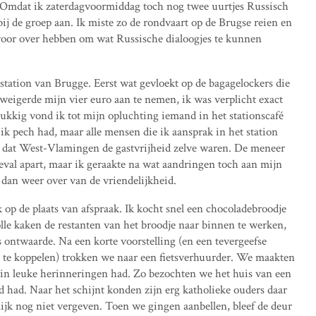
Omdat ik zaterdagvoormiddag toch nog twee uurtjes Russisch
ij de groep aan. Ik miste zo de rondvaart op de Brugse reien en
 voor over hebben om wat Russische dialoogjes te kunnen
station van Brugge. Eerst wat gevloekt op de bagagelockers die
 weigerde mijn vier euro aan te nemen, ik was verplicht exact
lukkig vond ik tot mijn opluchting iemand in het stationscafé
 ik pech had, maar alle mensen die ik aansprak in het station
ht dat West-Vlamingen de gastvrijheid zelve waren. De meneer
eval apart, maar ik geraakte na wat aandringen toch aan mijn
 dan weer over van de vriendelijkheid.
k op de plaats van afspraak. Ik kocht snel een chocoladebroodje
lle kaken de restanten van het broodje naar binnen te werken,
 ontwaarde. Na een korte voorstelling (en een tevergeefse
te koppelen) trokken we naar een fietsverhuurder. We maakten
llin leuke herinneringen had. Zo bezochten we het huis van een
 had. Naar het schijnt konden zijn erg katholieke ouders daar
elijk nog niet vergeven. Toen we gingen aanbellen, bleef de deur