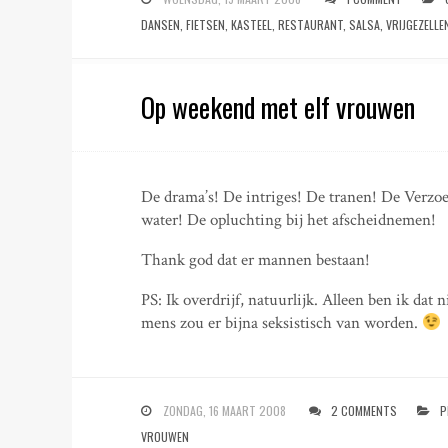
DANSEN
,
FIETSEN
,
KASTEEL
,
RESTAURANT
,
SALSA
,
VRIJGEZELL
Op weekend met elf vrouwen
De drama’s! De intriges! De tranen! De Verzoe
water! De opluchting bij het afscheidnemen!
Thank god dat er mannen bestaan!
PS: Ik overdrijf, natuurlijk. Alleen ben ik dat
mens zou er bijna seksistisch van worden.
ZONDAG, 16 MAART 2008
2 COMMENTS
P
VROUWEN