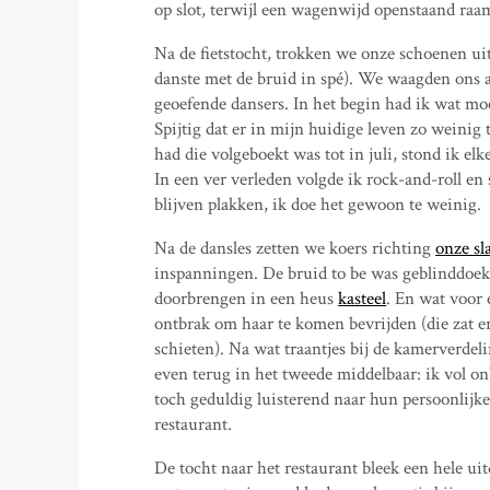
op slot, terwijl een wagenwijd openstaand raa
Na de fietstocht, trokken we onze schoenen u
danste met de bruid in spé). We waagden ons 
geoefende dansers. In het begin had ik wat moei
Spijtig dat er in mijn huidige leven zo weinig 
had die volgeboekt was tot in juli, stond ik e
In een ver verleden volgde ik rock-and-roll en s
blijven plakken, ik doe het gewoon te weinig.
Na de dansles zetten we koers richting
onze sl
inspanningen. De bruid to be was geblinddoekt
doorbrengen in een heus
kasteel
. En wat voor 
ontbrak om haar te komen bevrijden (die zat e
schieten). Na wat traantjes bij de kamerverde
even terug in het tweede middelbaar: ik vol o
toch geduldig luisterend naar hun persoonlijke
restaurant.
De tocht naar het restaurant bleek een hele ui