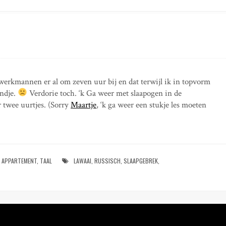
werkmannen er al om zeven uur bij en dat terwijl ik in topvorm
endje.
Verdorie toch. ‘k Ga weer met slaapogen in de
r twee uurtjes. (Sorry
Maartje
, ‘k ga weer een stukje les moeten
APPARTEMENT
,
TAAL
LAWAAI
,
RUSSISCH
,
SLAAPGEBREK
,