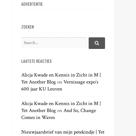
ADVERTENTIE
ZOEKEN
S
e
S
e
a
a
LAATSTE REACTIES
r
r
c
c
h
Alicja Kwade en Kennis in Zicht in M |
h
.
Yet Another Blog
on
Vernissage expo’s
f
.
600 jaar KU Leuven
o
.
r
:
Alicja Kwade en Kennis in Zicht in M |
Yet Another Blog
on
And So, Change
Comes in Waves
Nieuwjaarsbrief van mijn petekindje | Yet