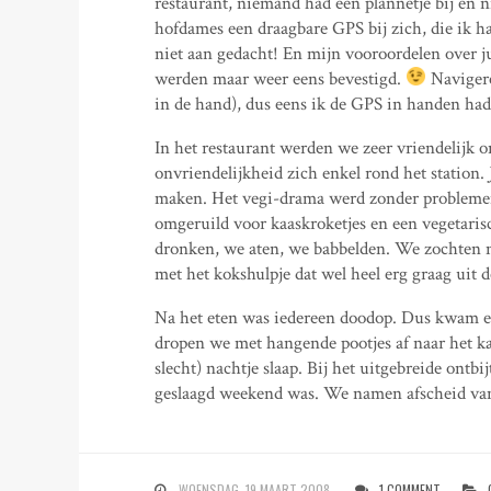
restaurant, niemand had een plannetje bij en
hofdames een draagbare GPS bij zich, die ik ha
niet aan gedacht! En mijn vooroordelen over j
werden maar weer eens bevestigd.
Navigeren
in de hand), dus eens ik de GPS in handen ha
In het restaurant werden we zeer vriendelijk 
onvriendelijkheid zich enkel rond het station. 
maken. Het vegi-drama werd zonder problemen o
omgeruild voor kaaskroketjes en een vegetaris
dronken, we aten, we babbelden. We zochten 
met het kokshulpje dat wel heel erg graag uit 
Na het eten was iedereen doodop. Dus kwam er 
dropen we met hangende pootjes af naar het ka
slecht) nachtje slaap. Bij het uitgebreide ontb
geslaagd weekend was. We namen afscheid van 
WOENSDAG, 19 MAART 2008
1 COMMENT