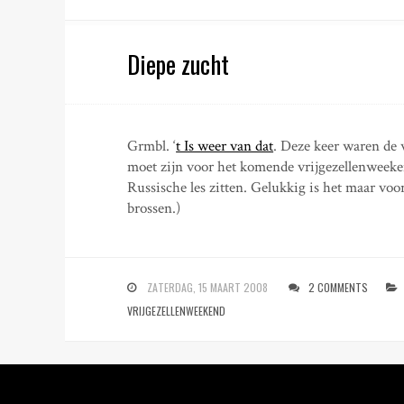
Diepe zucht
Grmbl. ‘
t Is weer van dat
. Deze keer waren de 
moet zijn voor het komende vrijgezellenweek
Russische les zitten. Gelukkig is het maar voo
brossen.)
ZATERDAG, 15 MAART 2008
2 COMMENTS
VRIJGEZELLENWEEKEND