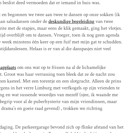
m beslist deed vermoeden dat er iemand in huis was.
it en begonnen we twee aan twee te dansen op onze sokken (ik
aan salsadansen onder de
deskundige begeleiding
van twee
te met de stapjes, maar eens de klik gemaakt, ging het vlotjes.
tijd overblijft om te dansen. Vroeger, toen ik nog geen agenda
lke week minstens één keer op een fuif met mijn gat te schudden.
tijldanslessen. Helaas is er van al die danspasjes niet veel
aapplaats
om ons wat op te frissen na al de lichamelijke
. Groot was haar verrassing toen bleek dat ze de nacht zou
een kasteel. Met een torentje en een slotgracht. Alleen de prins
rgens in het verre Limburg met verfkogels op zijn vrienden te
ling en wat sussende woordjes van mezelf (ojee, ik waande me
nbegrip voor al de puberhysterie van mijn vriendinnen, maar
 drama’s en goeie raad gevend) , trokken we richting
tdaging. De parkeergarage bevond zich op flinke afstand van het