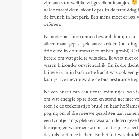
zijn aan vrouwelijke vrijgezellenuitstapjes.
wilde meepikken, sloot ik pas in de namiddag b
de brunch in het park. Een mens moet er iets
oefenen.
Na anderhalf uur treinen bevond ik mij in het 
alleen maar gepast geld aanvaardden (het ding
drie euro in de automaat te steken, grmbl). Ge
bereid om wat geld te wisselen. Ik weet niet of
waren bijzonder onvriendelijk. En ik die dac
bij wie ik mijn buskaartje kocht was ook een g
kaartje. De mevrouw die de bus bestuurde liep
Na een busrit van een tiental minuutjes, was i
om wat energie op te doen en stond net met vo
toen ik de toekomstige bruid en haar hofdames
poging om al die nieuwe gezichten aan namen 
een tochtje langs plekken waaraan de vrijgeze
buurjongen waarmee ze ooit doktertje gespeeld
destijds niet mee lachen. En het feit was duid