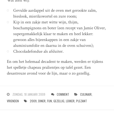
Wat aten wij:
Gevulde aardappel uit de oven met gerookte zalm,
bieslook, mierikswortel en zure room;
Kip in een zakje met witte wijn, thijm,
boschampignons en boter (een recept van Jamie Oliver,
supergemakkelijk klaar te maken en heel lekker:
gewoon alles bijeenkappen in een zakje van
aluminiumfolie en daarna in de oven schuiven);
Chocoladefondue als afsluiter.
En om het helemaal decadent te maken, werden er tijdens
het spelletje chapeau pralientjes op tafel gezet. Een
desastreuze avond voor de lijn, maar o zo gezellig.
ZONDAG, 18 JANUARI 2009
COMMENT
CULINAIR
,
VRIENDEN
2009
,
DINER
,
FUN
,
GEZELLIG
,
LEKKER
,
PLEZANT