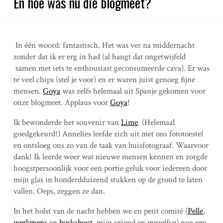
En hoe was nu die blogmeet?
In één woord: fantastisch. Het was ver na middernacht
zonder dat ik er erg in had (al hangt dat ongetwijfeld
samen met iets te enthousiast geconsumeerde cava). Er was
te veel chips (stel je voor) en er waren juist genoeg fijne
mensen.
Goya
was zelfs helemaal uit Spanje gekomen voor
onze blogmeet. Applaus voor
Goya
!
Ik bewonderde het souvenir van
Lime
. (Helemaal
goedgekeurd!) Annelies leefde zich uit met ons fototoestel
en ontsloeg ons zo van de taak van huisfotograaf. Waarvoor
dank! Ik leerde weer wat nieuwe mensen kennen en zorgde
hoogstpersoonlijk voor een portie geluk voor iedereen door
mijn glas in honderdduizend stukken op de grond te laten
vallen. Oeps, zeggen ze dan.
In het holst van de nacht hebben we en petit comité (
Pelle
,
werkmens
en
boskabout
, mijn vriend en mezelfve) nog een