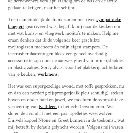
kelderbewoners verklapt. Handig om de was en de strijk
gedaan te krijgen, naar het schijnt.
Toen dan eindelijk de drank samen met twee
sympathieke
bloggers
gearriveerd was, begaf ik mij naar de keuken om
met wat kunst- en vliegwerk mojito’s te maken. Help me
eraan denken dat ik de volgende keer geschikte
mojitoglazen meeneem én mijn eigen stampers. De
icecrusher daarentegen bleek een geheel overbodig
accessoire te zijn door de aanwezigheid van mini-ijsblokjes
in plastic zakjes. Sorry alvast voor het plakkerig achterlaten
van je keuken,
werkmens
.
Het was een supergezellige avond, met toffe gesprekken, nu
en dan een nerderig zijsprongetje (ik pleit schuldig), steken
boven en onder tafel en jawel, we mochten de sympathieke
verovering van
Kathleen
in het echt bewonderen. We
sloten de avond af met een paar spelletjes weerwolven.
Duivels koppel Ntone en Greet kunnen in de toekomst, wat
mij betreft, by default gelyncht worden. Volgens mij waren