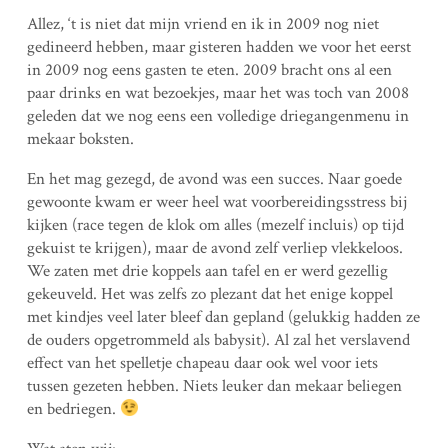
Allez, ‘t is niet dat mijn vriend en ik in 2009 nog niet
gedineerd hebben, maar gisteren hadden we voor het eerst
in 2009 nog eens gasten te eten. 2009 bracht ons al een
paar drinks en wat bezoekjes, maar het was toch van 2008
geleden dat we nog eens een volledige driegangenmenu in
mekaar boksten.
En het mag gezegd, de avond was een succes. Naar goede
gewoonte kwam er weer heel wat voorbereidingsstress bij
kijken (race tegen de klok om alles (mezelf incluis) op tijd
gekuist te krijgen), maar de avond zelf verliep vlekkeloos.
We zaten met drie koppels aan tafel en er werd gezellig
gekeuveld. Het was zelfs zo plezant dat het enige koppel
met kindjes veel later bleef dan gepland (gelukkig hadden ze
de ouders opgetrommeld als babysit). Al zal het verslavend
effect van het spelletje chapeau daar ook wel voor iets
tussen gezeten hebben. Niets leuker dan mekaar beliegen
en bedriegen.