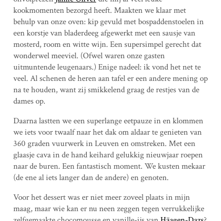
kookmomenten bezorgd heeft. Maakten we klaar met
behulp van onze oven: kip gevuld met bospaddenstoelen in
een korstje van bladerdeeg afgewerkt met een sausje van
mosterd, room en witte wijn. Een supersimpel gerecht dat
wonderwel meeviel. (Ofwel waren onze gasten
uitmuntende leugenaars.) Enige nadeel: ik vond het net te
veel. Al schenen de heren aan tafel er een andere mening op
na te houden, want zij smikkelend graag de restjes van de
dames op.
Daarna lastten we een superlange eetpauze in en klommen
we iets voor twaalf naar het dak om aldaar te genieten van
360 graden vuurwerk in Leuven en omstreken. Met een
glaasje cava in de hand keihard gelukkig nieuwjaar roepen
naar de buren. Een fantastisch moment. We kusten mekaar
(de ene al iets langer dan de andere) en genoten.
Voor het dessert was er niet meer zoveel plaats in mijn
maag, maar wie kan er nu neen zeggen tegen verrukkelijke
zelfgemaakte chocomousse en vanille-ijs van
Häagen-Dazs
?