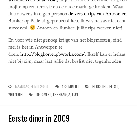
mojito op een terrasje op de oude markt gedronken. Waar
ik trouwens in eigen persoon
de versiertips van Antoon en
Bunker
op Pelle uitgeprobeerd heb. Ik was helaas niet echt
succesvol.
Antoon en Bunker, jullie tips werken niet!
En voor wie niet genoeg krijgt van het blogmeeten, eind
mei is het in Antwerpen te
doen:
http://blogborrel.pbworks.com/
. Ikzelf kan er helaas
niet bij zijn, maar laat jullie dat beslist niet tegenhouden.
MAANDAG, 4 MEI 2009
1 COMMENT
BLOGGING
,
FEEST
,
VRIENDEN
BLOGMEET
,
ESPERANÇA
,
FUN
Eerste diner in 2009