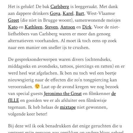
Het is gelukt! De bak
Carlsberg
is leeggeraakt. Met dank
aan dappere drinkers
Goya
,
Karel
,
Bart
, West-Vlaamse
Greet
(die níet in Brugge woont), samenwonende meisjes
Kato
en
Kathleen
,
Steven
,
Antoon
en
Dirk
. Voor de niet-
liefhebbers van Carlsberg waren er meer dan genoeg
alternatieven voorhanden. Al moet ik toch eens op zoek
naar een manier om sneller ijs te crushen.
De gespreksonderwerpen waren divers (ochtendseks,
middagseks en avondseks, tattoos, piercings en ratten) en er
werd heel wat afgelachen. Ik ben nu toch wel een beetje
nieuwsgierig naar de effecten die zo’n tongpiercing kan
veroorzaken.
Laat op de avond kregen we nog bezoek
van special guests
Jeronimo the Great
en filmkenner
de
fILLE
en gooiden we er als afsluiter een filmkwisje
tegenaan. Ik heb helaas de
mixtape
niet gewonnen,
volgende keer beter!
Bij deze wil ik ook benadrukken dat enige geruchten die u
omtrent mijn persoon zou oppikken op andere blogs geheel