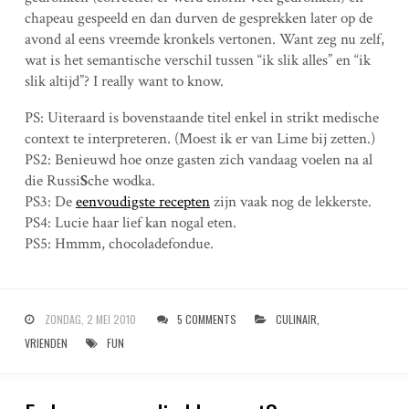
chapeau gespeeld en dan durven de gesprekken later op de
avond al eens vreemde kronkels vertonen. Want zeg nu zelf,
wat is het semantische verschil tussen “ik slik alles” en “ik
slik altijd”? I really want to know.
PS: Uiteraard is bovenstaande titel enkel in strikt medische
context te interpreteren. (Moest ik er van Lime bij zetten.)
PS2: Benieuwd hoe onze gasten zich vandaag voelen na al
die Russi
S
che wodka.
PS3: De
eenvoudigste recepten
zijn vaak nog de lekkerste.
PS4: Lucie haar lief kan nogal eten.
PS5: Hmmm, chocoladefondue.
ZONDAG, 2 MEI 2010
5 COMMENTS
CULINAIR
,
VRIENDEN
FUN