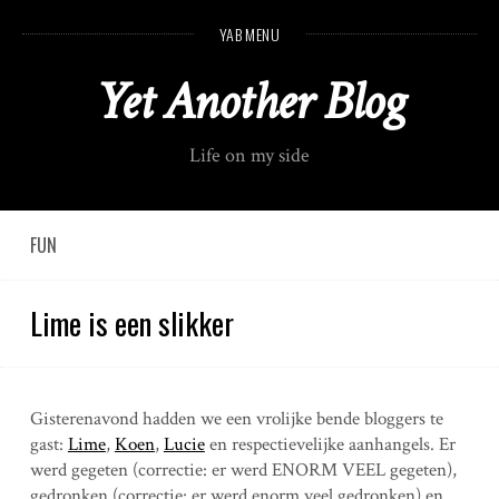
S
YAB MENU
k
i
Yet Another Blog
p
t
o
Life on my side
c
o
n
t
FUN
e
n
Lime is een slikker
t
Gisterenavond hadden we een vrolijke bende bloggers te
gast:
Lime
,
Koen
,
Lucie
en respectievelijke aanhangels. Er
werd gegeten (correctie: er werd ENORM VEEL gegeten),
gedronken (correctie: er werd enorm veel gedronken) en