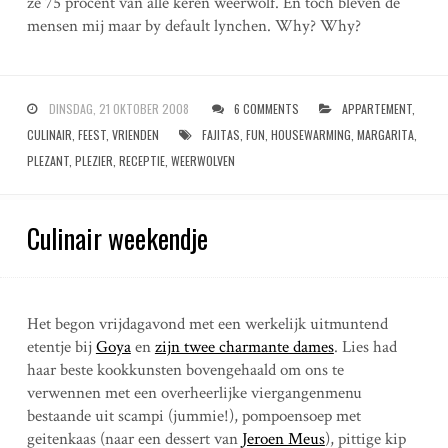
ze 75 procent van alle keren weerwolf. En toch bleven de
mensen mij maar by default lynchen. Why? Why?
DINSDAG, 21 OKTOBER 2008
6 COMMENTS
APPARTEMENT
,
CULINAIR
,
FEEST
,
VRIENDEN
FAJITAS
,
FUN
,
HOUSEWARMING
,
MARGARITA
,
PLEZANT
,
PLEZIER
,
RECEPTIE
,
WEERWOLVEN
Culinair weekendje
Het begon vrijdagavond met een werkelijk uitmuntend
etentje bij
Goya
en
zijn twee charmante dames
. Lies had
haar beste kookkunsten bovengehaald om ons te
verwennen met een overheerlijke viergangenmenu
bestaande uit scampi (jummie!), pompoensoep met
geitenkaas (naar een dessert van
Jeroen Meus
), pittige kip