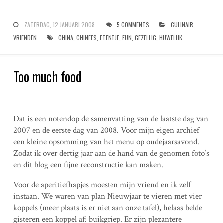
ZATERDAG, 12 JANUARI 2008
5 COMMENTS
CULINAIR
,
VRIENDEN
CHINA
,
CHINEES
,
ETENTJE
,
FUN
,
GEZELLIG
,
HUWELIJK
Too much food
Dat is een notendop de samenvatting van de laatste dag van
2007 en de eerste dag van 2008. Voor mijn eigen archief
een kleine opsomming van het menu op oudejaarsavond.
Zodat ik over dertig jaar aan de hand van de genomen foto’s
en dit blog een fijne reconstructie kan maken.
Voor de aperitiefhapjes moesten mijn vriend en ik zelf
instaan. We waren van plan Nieuwjaar te vieren met vier
koppels (meer plaats is er niet aan onze tafel), helaas belde
gisteren een koppel af: buikgriep. Er zijn plezantere