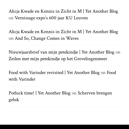
g
c
c
h
Alicja Kwade en Kennis in Zicht in M | Yet Another Blog
h
.
a
on
Vernissage expo’s 600 jaar KU Leuven
f
.
o
.
t
r
Alicja Kwade en Kennis in Zicht in M | Yet Another Blog
:
on
And So, Change Comes in Waves
i
Nieuwjaarsbrief van mijn petekindje | Yet Another Blog
on
Zeilen met mijn petekindje op het Grevelingenmeer
o
Food with Varinder revisited | Yet Another Blog
on
Food
n
with Varinder
Potluck time! | Yet Another Blog
on
Scherven brengen
geluk