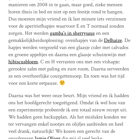
manieren om 2008 in te gaan, maar goed, zieke mensen
horen thuis in bed en niet op een feestje rond te hangen.
Dus moesten mijn vriend en ik last minute iets verzinnen
voor de aperitiefhapjes waarvoor E en T normaal zouden
zorgen. Het werden
gamba’s in sherrysaus
en een
gemakkelijkheidsoplossing: ovenhapjes van de
Delhaize
. De
hapjes werden vergezeld van een glaasje cider met calvados
en groene appeltjes en daarna een glaasje schuimwijn met
hibiscusbloem
. C en H verrasten ons met een vishapje:
gerookte zalm met paling en zure room. Daarna serveerden
ze een overheerlijke courgettensoep. En toen was het tijd
voor een korte eetpauze.
Daarna was het weer onze beurt. Mijn vriend en ik hadden
ons het hoofdgerecht toegeëigend. Omdat ik wel hou van
een experimentje probeerde ik een totaal nieuw recept uit.
We hadden geen backupplan. Als het mislukte konden we
ter vervangen enkel nootjes en olijfjes aanbieden en heel
veel drank, natuurlijk! We kozen een gerecht van de
onvolprezen
Jamie Oliver
die mij al veel leuke