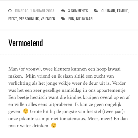
DINSDAG, 1 JANUARI 2008
3 COMMENTS
CULINAIR
,
FAMILIE
,
FEEST
,
PERSOONLIJK
,
VRIENDEN
FUN
,
NIEUWJAAR
Vermoeiend
Man (of vrouw), twee kleuters kunnen een hoop lawaai
maken. Mijn vriend en ik slaan altijd een zucht van
verlichting als het jonge volkje weer de deur uit is. Verder
was het een zeer gezellige namiddag in ons appartementje.
Een beetje hectisch want die kindjes kruipen overal op en af
en willen alles eens uitproberen. Ik kan ze geen ongelijk
geven.
Grote hit bij de jongste van het stel (twee jaar):
onze pikante scampi met tomatensaus. Meer, meer! En dan
maar water drinken.