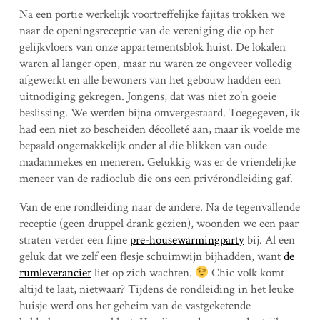
Na een portie werkelijk voortreffelijke fajitas trokken we
naar de openingsreceptie van de vereniging die op het
gelijkvloers van onze appartementsblok huist. De lokalen
waren al langer open, maar nu waren ze ongeveer volledig
afgewerkt en alle bewoners van het gebouw hadden een
uitnodiging gekregen. Jongens, dat was niet zo’n goeie
beslissing. We werden bijna omvergestaard. Toegegeven, ik
had een niet zo bescheiden décolleté aan, maar ik voelde me
bepaald ongemakkelijk onder al die blikken van oude
madammekes en meneren. Gelukkig was er de vriendelijke
meneer van de radioclub die ons een privérondleiding gaf.
Van de ene rondleiding naar de andere. Na de tegenvallende
receptie (geen druppel drank gezien), woonden we een paar
straten verder een fijne
pre-housewarmingparty
bij. Al een
geluk dat we zelf een flesje schuimwijn bijhadden, want
de
rumleverancier
liet op zich wachten.
Chic volk komt
altijd te laat, nietwaar? Tijdens de rondleiding in het leuke
huisje werd ons het geheim van de vastgeketende