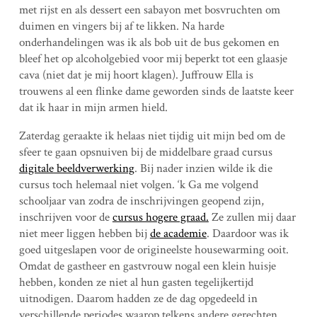
met rijst en als dessert een sabayon met bosvruchten om
duimen en vingers bij af te likken. Na harde
onderhandelingen was ik als bob uit de bus gekomen en
bleef het op alcoholgebied voor mij beperkt tot een glaasje
cava (niet dat je mij hoort klagen). Juffrouw Ella is
trouwens al een flinke dame geworden sinds de laatste keer
dat ik haar in mijn armen hield.
Zaterdag geraakte ik helaas niet tijdig uit mijn bed om de
sfeer te gaan opsnuiven bij de middelbare graad cursus
digitale beeldverwerking
. Bij nader inzien wilde ik die
cursus toch helemaal niet volgen. ‘k Ga me volgend
schooljaar van zodra de inschrijvingen geopend zijn,
inschrijven voor de
cursus hogere graad.
Ze zullen mij daar
niet meer liggen hebben bij
de academie
. Daardoor was ik
goed uitgeslapen voor de origineelste housewarming ooit.
Omdat de gastheer en gastvrouw nogal een klein huisje
hebben, konden ze niet al hun gasten tegelijkertijd
uitnodigen. Daarom hadden ze de dag opgedeeld in
verschillende periodes waarop telkens andere gerechten