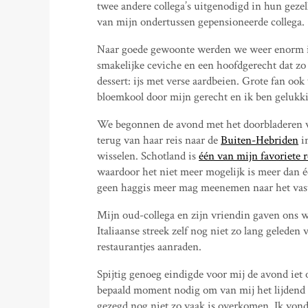
twee andere collega’s uitgenodigd in hun gez
van mijn ondertussen gepensioneerde collega.
Naar goede gewoonte werden we weer enorm in 
smakelijke ceviche en een hoofdgerecht dat z
dessert: ijs met verse aardbeien. Grote fan oo
bloemkool door mijn gerecht en ik ben gelukki
We begonnen de avond met het doorbladeren v
terug van haar reis naar de
Buiten-Hebriden
i
wisselen. Schotland is
één van mijn favoriete r
waardoor het niet meer mogelijk is meer dan éé
geen haggis meer mag meenemen naar het vaste
Mijn oud-collega en zijn vriendin gaven ons w
Italiaanse streek zelf nog niet zo lang geled
restaurantjes aanraden.
Spijtig genoeg eindigde voor mij de avond iet
bepaald moment nodig om van mij het lijdend
gezegd nog niet zo vaak is overkomen. Ik vo