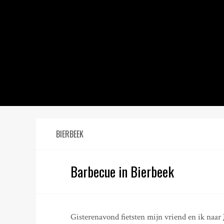
S
k
i
p
t
o
c
o
n
t
e
n
BIERBEEK
t
Barbecue in Bierbeek
Gisterenavond fietsten mijn vriend en ik naar