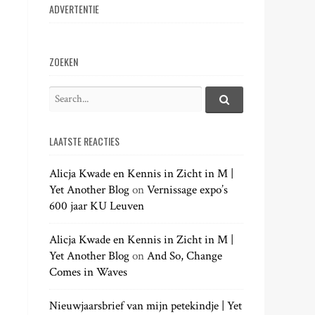
ADVERTENTIE
ZOEKEN
S
e
S
e
a
a
LAATSTE REACTIES
r
r
c
c
h
Alicja Kwade en Kennis in Zicht in M |
h
.
Yet Another Blog
on
Vernissage expo’s
f
.
600 jaar KU Leuven
o
.
r
:
Alicja Kwade en Kennis in Zicht in M |
Yet Another Blog
on
And So, Change
Comes in Waves
Nieuwjaarsbrief van mijn petekindje | Yet