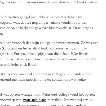
ellige woonst en tuin om samen te genieten van de kookkunsten
de watten gelegd met lekkere hapjes, heerlijke cava,
o copieus was, dat we nog amper ruimte vonden voor het
k van de op de barbecue gewokte bloemkoolrijst. Draai ergens
g.
an het fotoboek dat mijn collega had meegenomen. Ze was net
n
Schotland
en het is altijd leuk om reiservaringen uit te
egio’s
in Europa, alleen spijtig van die belachelijke Brexit
n fles whisky als souvenir mee naar huis te nemen en je zelfs
land. Echt, fuck Brexit.
at tips voor onze nakende reis naar Puglia. Ze hadden deze
en verkend met hun mobile home en konden ons wat leuke
 of wat op een wrange noot. Mijn oud-collega vond het op een
 voorwerp van ‘
man-splaining
‘ te maken. Iets wat mij eerlijk
nd het een heel onaangenaam moment, maar mijn andere