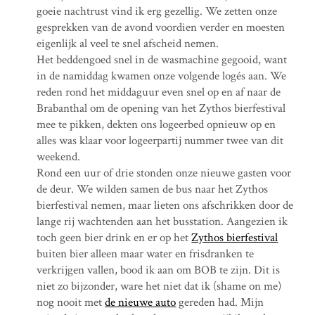
goeie nachtrust vind ik erg gezellig. We zetten onze
gesprekken van de avond voordien verder en moesten
eigenlijk al veel te snel afscheid nemen.
Het beddengoed snel in de wasmachine gegooid, want
in de namiddag kwamen onze volgende logés aan. We
reden rond het middaguur even snel op en af naar de
Brabanthal om de opening van het Zythos bierfestival
mee te pikken, dekten ons logeerbed opnieuw op en
alles was klaar voor logeerpartij nummer twee van dit
weekend.
Rond een uur of drie stonden onze nieuwe gasten voor
de deur. We wilden samen de bus naar het Zythos
bierfestival nemen, maar lieten ons afschrikken door de
lange rij wachtenden aan het busstation. Aangezien ik
toch geen bier drink en er op het
Zythos bierfestival
buiten bier alleen maar water en frisdranken te
verkrijgen vallen, bood ik aan om BOB te zijn. Dit is
niet zo bijzonder, ware het niet dat ik (shame on me)
nog nooit met
de nieuwe auto
gereden had. Mijn