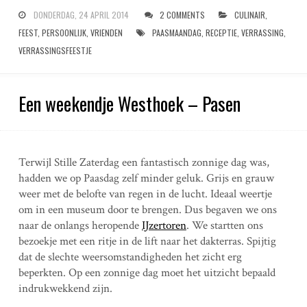
DONDERDAG, 24 APRIL 2014
2 COMMENTS
CULINAIR
,
FEEST
,
PERSOONLIJK
,
VRIENDEN
PAASMAANDAG
,
RECEPTIE
,
VERRASSING
,
VERRASSINGSFEESTJE
Een weekendje Westhoek – Pasen
Terwijl Stille Zaterdag een fantastisch zonnige dag was,
hadden we op Paasdag zelf minder geluk. Grijs en grauw
weer met de belofte van regen in de lucht. Ideaal weertje
om in een museum door te brengen. Dus begaven we ons
naar de onlangs heropende
IJzertoren
. We startten ons
bezoekje met een ritje in de lift naar het dakterras. Spijtig
dat de slechte weersomstandigheden het zicht erg
beperkten. Op een zonnige dag moet het uitzicht bepaald
indrukwekkend zijn.