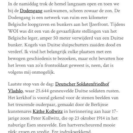
In de namiddag trok de hemel langzaam open en toen we
bij de
Dodengang
aankwamen, scheen zowaar de zon. De
Dodengang is een netwerk van ruim een kilometer
Belgische loopgraven en bunkers aan het IJzerfront. Tijdens
WOI was dit een van de gevaarlijkste stellingen van het
Belgische leger, amper 50 meter verwijderd van een Duitse
bunker. Kogels van Duitse sluipschutters zaaiden dood en
verderf. Ik vind het belangrijk zulke plaatsen met een
bewogen geschiedenis te bezoeken, maar echt bevatten hoe
het leven van zo’n frontsoldaat geweest is, neen, dat is
volgens mij onmogelijk.
Laatste stop van de dag:
Deutscher Soldatenfriedhof
Vladslo
, waar 25.644 gesneuvelde Duitse soldaten rusten.
Het kerkhof is vooral gekend voor de stenen beelden van
het treurende ouderpaar, gemaakt door de Berlijnse
kunstenares
Käthe Kollwitz
in herinnering aan haar 17-
jarige zoon Peter Kollwitz, die op 23 oktober 1914 in het
naburige Esen sneuvelde. Een hartverscheurend mooie
plek: groen en vredig. Erg indrukwekkend.