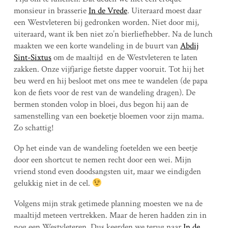
monsieur in brasserie
In de Vrede
. Uiteraard moest daar
een Westvleteren bij gedronken worden. Niet door mij,
uiteraard, want ik ben niet zo’n bierliefhebber. Na de lunch
maakten we een korte wandeling in de buurt van
Abdij
Sint-Sixtus
om de maaltijd en de Westvleteren te laten
zakken. Onze vijfjarige fietste dapper vooruit. Tot hij het
beu werd en hij besloot met ons mee te wandelen (de papa
kon de fiets voor de rest van de wandeling dragen). De
bermen stonden volop in bloei, dus begon hij aan de
samenstelling van een boeketje bloemen voor zijn mama.
Zo schattig!
Op het einde van de wandeling foetelden we een beetje
door een shortcut te nemen recht door een wei. Mijn
vriend stond even doodsangsten uit, maar we eindigden
gelukkig niet in de cel.
Volgens mijn strak getimede planning moesten we na de
maaltijd meteen vertrekken. Maar de heren hadden zin in
nog een Westvleteren. Dus keerden we terug naar
In de