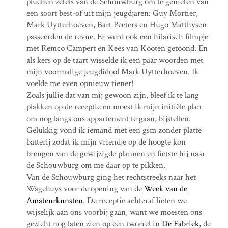
pluchen zetels van de Schouwburg om te genieten van
een soort best-of uit mijn jeugdjaren: Guy Mortier,
Mark Uytterhoeven, Bart Peeters en Hugo Matthysen
passeerden de revue. Er werd ook een hilarisch filmpje
met Remco Campert en Kees van Kooten getoond. En
als kers op de taart wisselde ik een paar woorden met
mijn voormalige jeugdidool Mark Uytterhoeven. Ik
voelde me even opnieuw tiener!
Zoals jullie dat van mij gewoon zijn, bleef ik te lang
plakken op de receptie en moest ik mijn initiële plan
om nog langs ons appartement te gaan, bijstellen.
Gelukkig vond ik iemand met een gsm zonder platte
batterij zodat ik mijn vriendje op de hoogte kon
brengen van de gewijzigde plannen en fietste hij naar
de Schouwburg om me daar op te pikken.
Van de Schouwburg ging het rechtstreeks naar het
Wagehuys voor de opening van de
Week van de
Amateurkunsten
. De receptie achteraf lieten we
wijselijk aan ons voorbij gaan, want we moesten ons
gezicht nog laten zien op een tworrel in
De Fabriek
, de