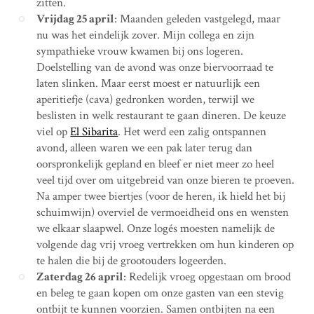
zitten.
Vrijdag 25 april
: Maanden geleden vastgelegd, maar
nu was het eindelijk zover. Mijn collega en zijn
sympathieke vrouw kwamen bij ons logeren.
Doelstelling van de avond was onze biervoorraad te
laten slinken. Maar eerst moest er natuurlijk een
aperitiefje (cava) gedronken worden, terwijl we
beslisten in welk restaurant te gaan dineren. De keuze
viel op
El Sibarita
. Het werd een zalig ontspannen
avond, alleen waren we een pak later terug dan
oorspronkelijk gepland en bleef er niet meer zo heel
veel tijd over om uitgebreid van onze bieren te proeven.
Na amper twee biertjes (voor de heren, ik hield het bij
schuimwijn) overviel de vermoeidheid ons en wensten
we elkaar slaapwel. Onze logés moesten namelijk de
volgende dag vrij vroeg vertrekken om hun kinderen op
te halen die bij de grootouders logeerden.
Zaterdag 26 april
: Redelijk vroeg opgestaan om brood
en beleg te gaan kopen om onze gasten van een stevig
ontbijt te kunnen voorzien. Samen ontbijten na een