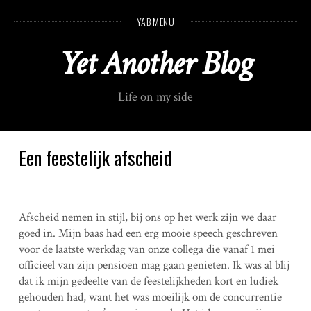
S
YAB MENU
k
i
Yet Another Blog
p
t
o
Life on my side
c
o
n
t
Een feestelijk afscheid
e
n
t
Afscheid nemen in stijl, bij ons op het werk zijn we daar
goed in. Mijn baas had een erg mooie speech geschreven
voor de laatste werkdag van onze collega die vanaf 1 mei
officieel van zijn pensioen mag gaan genieten. Ik was al blij
dat ik mijn gedeelte van de feestelijkheden kort en ludiek
gehouden had, want het was moeilijk om de concurrentie