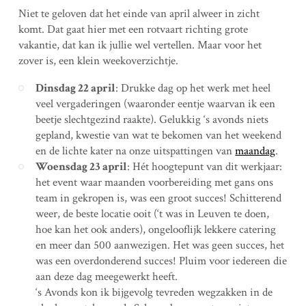
Niet te geloven dat het einde van april alweer in zicht
komt. Dat gaat hier met een rotvaart richting grote
vakantie, dat kan ik jullie wel vertellen. Maar voor het
zover is, een klein weekoverzichtje.
Dinsdag 22 april
: Drukke dag op het werk met heel
veel vergaderingen (waaronder eentje waarvan ik een
beetje slechtgezind raakte). Gelukkig ‘s avonds niets
gepland, kwestie van wat te bekomen van het weekend
en de lichte kater na onze uitspattingen van
maandag
.
Woensdag 23 april
: Hét hoogtepunt van dit werkjaar:
het event waar maanden voorbereiding met gans ons
team in gekropen is, was een groot succes! Schitterend
weer, de beste locatie ooit (‘t was in Leuven te doen,
hoe kan het ook anders), ongelooflijk lekkere catering
en meer dan 500 aanwezigen. Het was geen succes, het
was een overdonderend succes! Pluim voor iedereen die
aan deze dag meegewerkt heeft.
‘s Avonds kon ik bijgevolg tevreden wegzakken in de