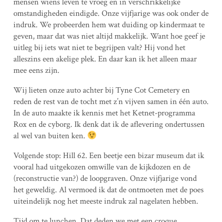
mensen wiens leven te vroeg en in verschrikkelijke
omstandigheden eindigde. Onze vijfjarige was ook onder de
indruk. We probeerden hem wat duiding op kindermaat te
geven, maar dat was niet altijd makkelijk. Want hoe geef je
uitleg bij iets wat niet te begrijpen valt? Hij vond het
alleszins een akelige plek. En daar kan ik het alleen maar
mee eens zijn.
Wij lieten onze auto achter bij Tyne Cot Cemetery en
reden de rest van de tocht met z’n vijven samen in één auto.
In de auto maakte ik kennis met het Ketnet-programma
Rox en de cyborg. Ik denk dat ik de aflevering ondertussen
al wel van buiten ken.
Volgende stop: Hill 62. Een beetje een bizar museum dat ik
vooral had uitgekozen omwille van de kijkdozen en de
(reconstructie van?) de loopgraven. Onze vijfjarige vond
het geweldig. Al vermoed ik dat de ontmoeten met de poes
uiteindelijk nog het meeste indruk zal nagelaten hebben.
Tijd om te lunchen. Dat deden we met een croque