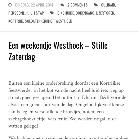
DINSDAG, 22 APRIL 2014
2 COMMENTS
CULINAIR
,
PERSOONLIJK
,
UITSTAP
DIKSMUIDE
,
DODENGANG
,
IJZERTOREN
,
KORTRIJK
,
SOLDATENKERKHOF
,
WESTHOEK
Een weekendje Westhoek – Stille
Zaterdag
Buiten een kleine onderbreking doordat een Kortrijkse
feestvierder in het kot van de nacht heel luid iets riep op
straat, goed geslapen. Het ontbijt in Dharma B&B vormde
alvast een goeie start van de dag. Ongelooflijk veel keuze
aan beleg en verschillende broodjes, noten, een
zachtgekookt eitje, vers fruit. We werden nogal in de
watten gelegd!
We hadden met onze vrienden en hun zoontje afgesproken