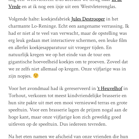
Vrede
en at ik nog een ijsje uit een Westvleterenglas.
Volgende halte: koekjesfabriek
Jules Destrooper
in het
charmante Lo-Reninge. Echt een aangename verrassing. Ik
had er niet al te veel van verwacht, maar de opstelling was
erg leuk gedaan met interactieve schermen, een leuke film
en allerlei koekjesapparatuur uit vroeger tijden. En
natuurlijk kregen we op het einde van de tour een
gigantische hoeveelheid koekjes om te proeven. Zoveel dat
we ze zelfs niet allemaal op kregen. Onze vijfjarige was in
zijn nopjes.
Voor het avondmaal had ik gereserveerd in
‘t Heuvelhof
in
Torhout, verkozen tot meest kindvriendelijke brasserie en
hun site pakte uit met een mooi vernieuwd terras en grote
speeltuin. Voor een brasserie lagen de prijzen nogal aan de
hoge kant, maar onze vijfjarige kon zich geweldig goed
uitleven op de speeltuin. Dus iedereen tevreden.
Na het eten namen we afscheid van onze vrienden die hun