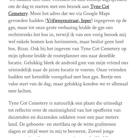
om de dag te starten met een bezoek aan
Tyne Cot
Cemetery
. Mooi het adres dat we via Google Maps
gevonden hadden (
Vijfwegenstraat, Ieper
) ingegeven op de
gps, maar tot onze grote verbazing leidde de gps ons
rechtstreeks het bos in, terwijl ik van een vorig bezoek mij
wel enkele bomen kon herinneren, maar beslist geen heel
bos. Bizar. Ook bij het ingeven van Tyne Cot Cemetery op
mijn iphone leidde de routeplanner ons naar dezelfde
locatie. Gelukkig bleek de android gsm van mijn vriend ons
uiteindelijk naar de juiste locatie te voeren. Onze vrienden
hadden net hetzelfde voorgehad met hun gps. Beetje een
valse start van de dag, maar gelukkig konden we er allemaal
mee lachen.
Tyne Cot Cemetery is natuurlijk een plaats die uitnodigt
tot reflectie over de onzinnigheid van het opofferen van
duizenden en duizenden soldaten voor een paar meters
land. De geboorte- en sterfdata op de witte grafstenen
slagen er altijd weer in mij te beroeren. Zoveel jonge