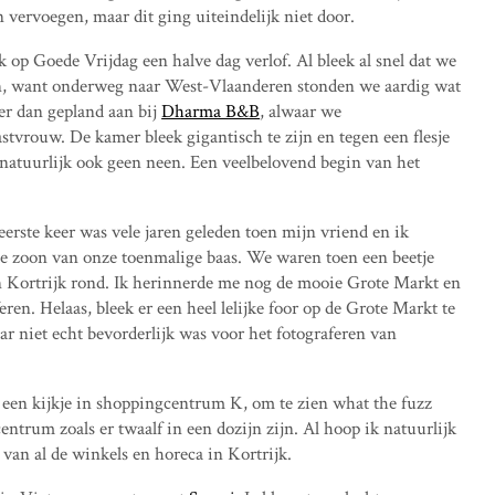
 vervoegen, maar dit ging uiteindelijk niet door.
k op Goede Vrijdag een halve dag verlof. Al bleek al snel dat we
en, want onderweg naar West-Vlaanderen stonden we aardig wat
er dan gepland aan bij
Dharma B&B
, alwaar we
stvrouw. De kamer bleek gigantisch te zijn en tegen een flesje
atuurlijk ook geen neen. Een veelbelovend begin van het
eerste keer was vele jaren geleden toen mijn vriend en ik
de zoon van onze toenmalige baas. We waren toen een beetje
 in Kortrijk rond. Ik herinnerde me nog de mooie Grote Markt en
ren. Helaas, bleek er een heel lelijke foor op de Grote Markt te
ar niet echt bevorderlijk was voor het fotograferen van
 een kijkje in shoppingcentrum K, om te zien what the fuzz
entrum zoals er twaalf in een dozijn zijn. Al hoop ik natuurlijk
van al de winkels en horeca in Kortrijk.