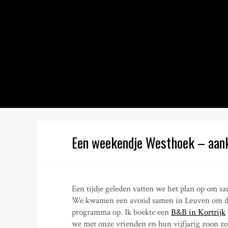
S
k
i
p
t
o
c
o
n
t
e
n
Een weekendje Westhoek – aank
t
Een tijdje geleden vatten we het plan op om 
We kwamen een avond samen in Leuven om de p
programma op. Ik boekte een
B&B in Kortrijk
we met onze vrienden en hun vijfjarig zoon zo