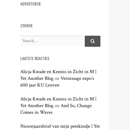
ADVERTENTIE
ZOEKEN
S
e
S
e
a
a
LAATSTE REACTIES
r
r
c
c
h
Alicja Kwade en Kennis in Zicht in M |
h
.
Yet Another Blog
on
Vernissage expo’s
f
.
600 jaar KU Leuven
o
.
r
:
Alicja Kwade en Kennis in Zicht in M |
Yet Another Blog
on
And So, Change
Comes in Waves
Nieuwjaarsbrief van mijn petekindje | Yet