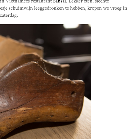
 in Vietnamees restaurant
Sansai
. Lekker eten, slechte
 flesje schuimwijn leeggedronken te hebben, kropen we vroeg in
zaterdag.