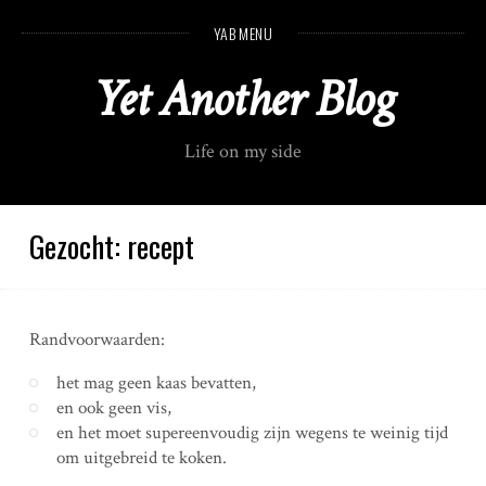
S
YAB MENU
k
i
Yet Another Blog
p
t
o
Life on my side
c
o
n
t
Gezocht: recept
e
n
t
Randvoorwaarden:
het mag geen kaas bevatten,
en ook geen vis,
en het moet supereenvoudig zijn wegens te weinig tijd
om uitgebreid te koken.