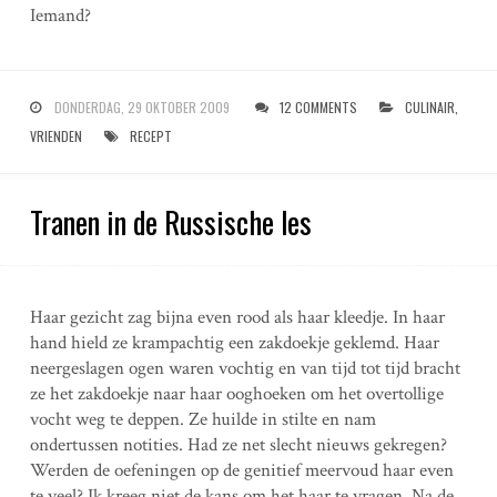
Iemand?
DONDERDAG, 29 OKTOBER 2009
12 COMMENTS
CULINAIR
,
VRIENDEN
RECEPT
Tranen in de Russische les
Haar gezicht zag bijna even rood als haar kleedje. In haar
hand hield ze krampachtig een zakdoekje geklemd. Haar
neergeslagen ogen waren vochtig en van tijd tot tijd bracht
ze het zakdoekje naar haar ooghoeken om het overtollige
vocht weg te deppen. Ze huilde in stilte en nam
ondertussen notities. Had ze net slecht nieuws gekregen?
Werden de oefeningen op de genitief meervoud haar even
te veel? Ik kreeg niet de kans om het haar te vragen. Na de