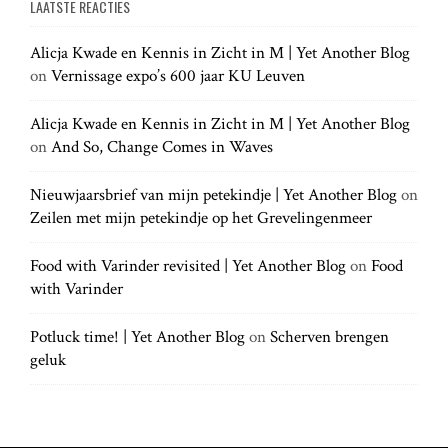
LAATSTE REACTIES
r
r
g
c
c
h
Alicja Kwade en Kennis in Zicht in M | Yet Another Blog
h
.
a
on
Vernissage expo’s 600 jaar KU Leuven
f
.
o
.
t
r
Alicja Kwade en Kennis in Zicht in M | Yet Another Blog
:
on
And So, Change Comes in Waves
i
Nieuwjaarsbrief van mijn petekindje | Yet Another Blog
on
Zeilen met mijn petekindje op het Grevelingenmeer
o
Food with Varinder revisited | Yet Another Blog
on
Food
n
with Varinder
Potluck time! | Yet Another Blog
on
Scherven brengen
geluk