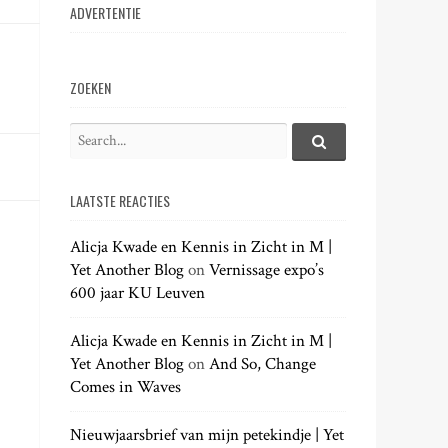
ADVERTENTIE
ZOEKEN
S
e
S
e
a
a
LAATSTE REACTIES
r
r
c
c
h
Alicja Kwade en Kennis in Zicht in M |
h
.
Yet Another Blog
on
Vernissage expo’s
f
.
600 jaar KU Leuven
o
.
r
:
Alicja Kwade en Kennis in Zicht in M |
Yet Another Blog
on
And So, Change
Comes in Waves
Nieuwjaarsbrief van mijn petekindje | Yet