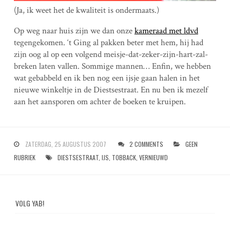
(Ja, ik weet het de kwaliteit is ondermaats.)
Op weg naar huis zijn we dan onze
kameraad met ldvd
tegengekomen. ‘t Ging al pakken beter met hem, hij had
zijn oog al op een volgend meisje-dat-zeker-zijn-hart-zal-
breken laten vallen. Sommige mannen… Enfin, we hebben
wat gebabbeld en ik ben nog een ijsje gaan halen in het
nieuwe winkeltje in de Diestsestraat. En nu ben ik mezelf
aan het aansporen om achter de boeken te kruipen.
ZATERDAG, 25 AUGUSTUS 2007
2 COMMENTS
GEEN
RUBRIEK
DIESTSESTRAAT
,
IJS
,
TOBBACK
,
VERNIEUWD
VOLG YAB!