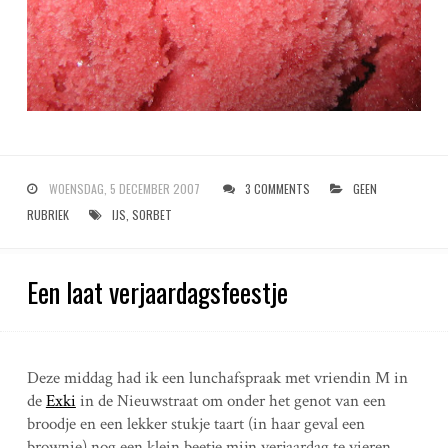
WOENSDAG, 5 DECEMBER 2007
3 COMMENTS
GEEN
RUBRIEK
IJS
,
SORBET
Een laat verjaardagsfeestje
Deze middag had ik een lunchafspraak met vriendin M in
de
Exki
in de Nieuwstraat om onder het genot van een
broodje en een lekker stukje taart (in haar geval een
brownie) nog een klein beetje mijn verjaardag te vieren,