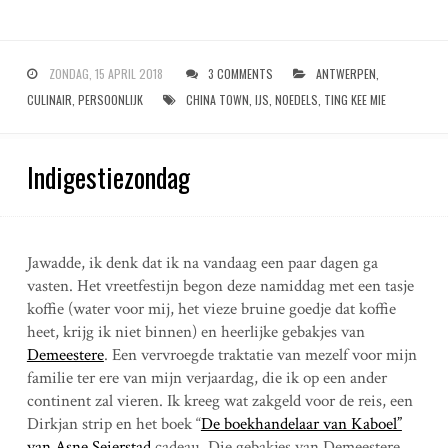
ZONDAG, 15 APRIL 2018
3 COMMENTS
ANTWERPEN
,
CULINAIR
,
PERSOONLIJK
CHINA TOWN
,
IJS
,
NOEDELS
,
TING KEE MIE
Indigestiezondag
Jawadde, ik denk dat ik na vandaag een paar dagen ga
vasten. Het vreetfestijn begon deze namiddag met een tasje
koffie (water voor mij, het vieze bruine goedje dat koffie
heet, krijg ik niet binnen) en heerlijke gebakjes van
Demeestere
. Een vervroegde traktatie van mezelf voor mijn
familie ter ere van mijn verjaardag, die ik op een ander
continent zal vieren. Ik kreeg wat zakgeld voor de reis, een
Dirkjan strip en het boek “
De boekhandelaar van Kaboel”
van Asne Seierstad
cadeau. Die gebakjes van Demeestere