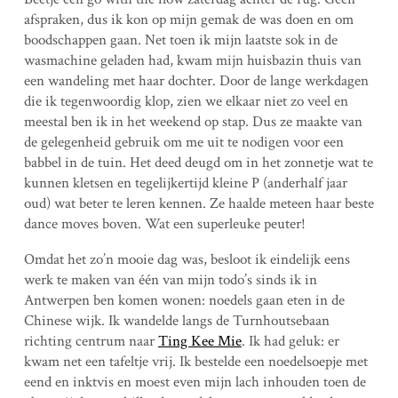
afspraken, dus ik kon op mijn gemak de was doen en om
boodschappen gaan. Net toen ik mijn laatste sok in de
wasmachine geladen had, kwam mijn huisbazin thuis van
een wandeling met haar dochter. Door de lange werkdagen
die ik tegenwoordig klop, zien we elkaar niet zo veel en
meestal ben ik in het weekend op stap. Dus ze maakte van
de gelegenheid gebruik om me uit te nodigen voor een
babbel in de tuin. Het deed deugd om in het zonnetje wat te
kunnen kletsen en tegelijkertijd kleine P (anderhalf jaar
oud) wat beter te leren kennen. Ze haalde meteen haar beste
dance moves boven. Wat een superleuke peuter!
Omdat het zo’n mooie dag was, besloot ik eindelijk eens
werk te maken van één van mijn todo’s sinds ik in
Antwerpen ben komen wonen: noedels gaan eten in de
Chinese wijk. Ik wandelde langs de Turnhoutsebaan
richting centrum naar
Ting Kee Mie
. Ik had geluk: er
kwam net een tafeltje vrij. Ik bestelde een noedelsoepje met
eend en inktvis en moest even mijn lach inhouden toen de