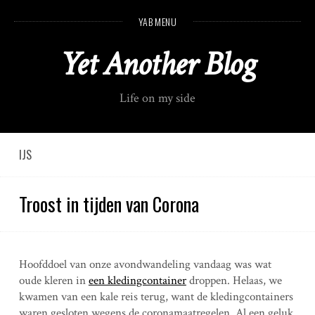
S
YAB MENU
k
i
Yet Another Blog
p
t
o
Life on my side
c
o
n
t
IJS
e
n
Troost in tijden van Corona
t
Hoofddoel van onze avondwandeling vandaag was wat
oude kleren in
een kledingcontainer
droppen. Helaas, we
kwamen van een kale reis terug, want de kledingcontainers
waren gesloten wegens de coronamaatregelen. Al een geluk