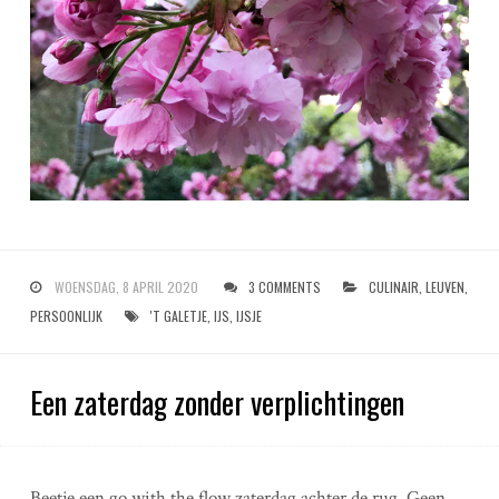
WOENSDAG, 8 APRIL 2020
3 COMMENTS
CULINAIR
,
LEUVEN
,
PERSOONLIJK
'T GALETJE
,
IJS
,
IJSJE
Een zaterdag zonder verplichtingen
Beetje een go with the flow zaterdag achter de rug. Geen