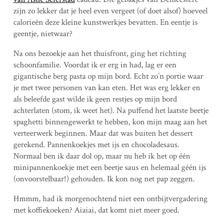
zijn zo lekker dat je heel even vergeet (of doet alsof) hoeveel
calorieën deze kleine kunstwerkjes bevatten. En eentje is
geentje, nietwaar?
Na ons bezoekje aan het thuisfront, ging het richting
schoonfamilie. Voordat ik er erg in had, lag er een
gigantische berg pasta op mijn bord. Echt zo’n portie waar
je met twee personen van kan eten. Het was erg lekker en
als beleefde gast wilde ik geen restjes op mijn bord
achterlaten (stom, ik weet het). Na puffend het laatste beetje
spaghetti binnengewerkt te hebben, kon mijn maag aan het
verteerwerk beginnen. Maar dat was buiten het dessert
gerekend. Pannenkoekjes met ijs en chocoladesaus.
Normaal ben ik daar dol op, maar nu heb ik het op één
minipannenkoekje met een beetje saus en helemaal géén ijs
(onvoorstelbaar!) gehouden. Ik kon nog net pap zeggen.
Hmmm, had ik morgenochtend niet een ontbijtvergadering
met koffiekoeken? Aiaiai, dat komt niet meer goed.