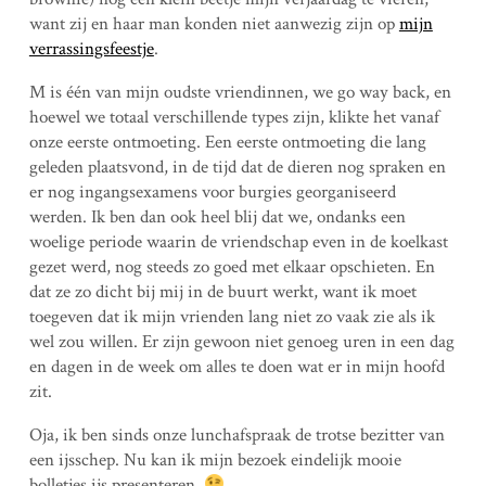
want zij en haar man konden niet aanwezig zijn op
mijn
verrassingsfeestje
.
M is één van mijn oudste vriendinnen, we go way back, en
hoewel we totaal verschillende types zijn, klikte het vanaf
onze eerste ontmoeting. Een eerste ontmoeting die lang
geleden plaatsvond, in de tijd dat de dieren nog spraken en
er nog ingangsexamens voor burgies georganiseerd
werden. Ik ben dan ook heel blij dat we, ondanks een
woelige periode waarin de vriendschap even in de koelkast
gezet werd, nog steeds zo goed met elkaar opschieten. En
dat ze zo dicht bij mij in de buurt werkt, want ik moet
toegeven dat ik mijn vrienden lang niet zo vaak zie als ik
wel zou willen. Er zijn gewoon niet genoeg uren in een dag
en dagen in de week om alles te doen wat er in mijn hoofd
zit.
Oja, ik ben sinds onze lunchafspraak de trotse bezitter van
een ijsschep. Nu kan ik mijn bezoek eindelijk mooie
bolletjes ijs presenteren.