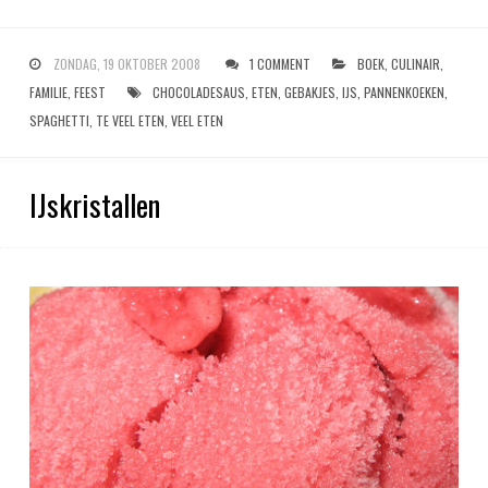
ZONDAG, 19 OKTOBER 2008
1 COMMENT
BOEK
,
CULINAIR
,
FAMILIE
,
FEEST
CHOCOLADESAUS
,
ETEN
,
GEBAKJES
,
IJS
,
PANNENKOEKEN
,
SPAGHETTI
,
TE VEEL ETEN
,
VEEL ETEN
IJskristallen