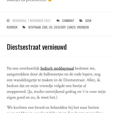
WOENSDAG, 7 NOVEMBER 2007
COMMENT
GEEN
RUBRIEK
AFSPRAAK
,
EXKI
,
IJS
,
IJSSCHEP
,
LUNCH
,
VRIENDEN
Diestsestraat vernieuwd
Na een overheerlijk
Indisch middagmaal
besloten we,
aangetrokken door de ballonnetjes en de rode lopers, nog
een wandelingetje te maken in de Diestsestraat. Allez, ik
besloot dat en mijn vriendje volgde een beetje al
mopperend. (Ja, studie-ontwijkend gedrag en ‘t is voor mijn
eigen goed en zo, ik weet het.)
We kochten een brood en belandden bij het naar buiten