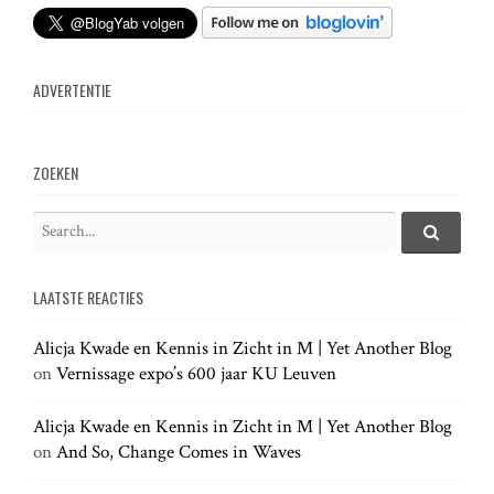
ADVERTENTIE
ZOEKEN
S
e
S
e
a
a
LAATSTE REACTIES
r
r
c
c
h
Alicja Kwade en Kennis in Zicht in M | Yet Another Blog
h
.
on
Vernissage expo’s 600 jaar KU Leuven
f
.
o
.
r
Alicja Kwade en Kennis in Zicht in M | Yet Another Blog
:
on
And So, Change Comes in Waves