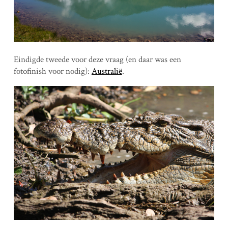
Eindigde tweede voor deze vraag (en daar was een
fotofinish voor nodig):
Australië
.