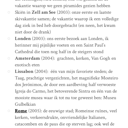
vakantie waarop we geen piramides gezien hebben
Skiën in
Zell am See
(2003): onze eerste en laatste
skivakantie samen; de vakantie waarop ik een volledige
dag ziek in bed heb doorgebracht (en neen, het kwam
niet door de drank)
Londen
(2003): ons eerste bezoek aan Londen, ik
herinner mij pijnlijke voeten en een Saint Paul’s
Cathedral die toen nog half in de steigers stond
Amsterdam
(2004): grachten, kerken, Van Gogh en
exotisch eten
Lissabon
(2004): één van mijn favoriete steden; de
Taag, prachtige vergezichten, het magnifieke Mosteiro
dos Jerónimos, de door een aardbeving half verwoeste
Igreja do Carmo, het betoverende Sintra en één van de
mooiste musea waar ik tot nu toe geweest ben: Museu
Gulbelkian
Rome
(2005): de eeuwige stad; Romeinse ruïnes, veel
kerken, verkeersdrukte, onvriendelijke Italianen,
catacomben en de paus die op sterven lag; ook wel de