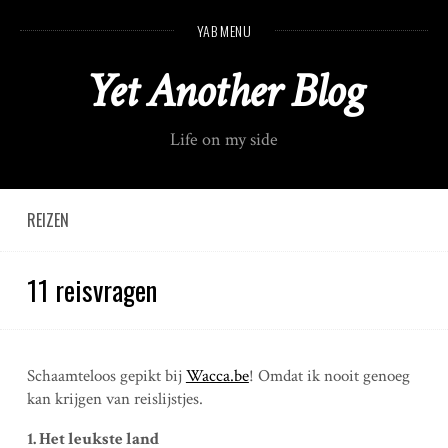
S
YAB MENU
k
i
Yet Another Blog
p
t
o
Life on my side
c
o
n
t
REIZEN
e
n
11 reisvragen
t
Schaamteloos gepikt bij
Wacca.be
! Omdat ik nooit genoeg
kan krijgen van reislijstjes.
1. Het leukste land