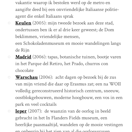
vakantie waarop ik bestolen werd op de metro en
aangifte deed bij een onvriendelijke Italiaanse politie-
agent die enkel Italiaans sprak
Keulen
(2005): mijn tweede bezoek aan deze stad,
ondertussen ben ik er al drie keer geweest; de Dom
beklimmen, vriendelijke mensen,
een Schokoladenmuseum en mooie wandelingen langs
de Rijn
Madrid
(2006): tapas, botanische tuinen, bootje varen
in het Parque del Retiro, het Prado, churros con
chocolate
Warschau
(2006): acht dagen op bezoek bij de zus
van mijn vriend die daar op Erasmus zat; een na WOII
volledig gereconstrueerd historisch centrum, sneeuw,
oostblokgebouwen, moderne hoogbouw, een vos in een
park en veel cocktails
Ieper
(2007): de waanzin van de oorlog in beeld
gebracht in het In Flanders Fields museum, een
heerlijke paasmaaltijd, wandelen op de mooie vestingen
en onbegrip bij het zien van al die oorlogsgraven