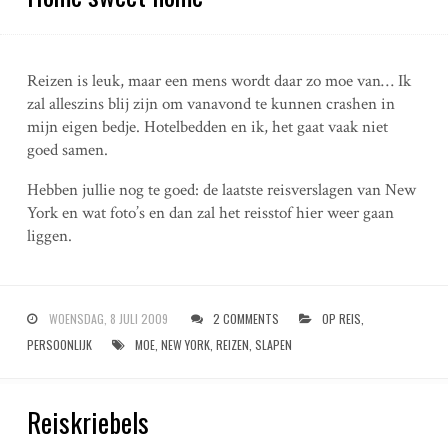
Reizen is leuk, maar een mens wordt daar zo moe van… Ik
zal alleszins blij zijn om vanavond te kunnen crashen in
mijn eigen bedje. Hotelbedden en ik, het gaat vaak niet
goed samen.
Hebben jullie nog te goed: de laatste reisverslagen van New
York en wat foto’s en dan zal het reisstof hier weer gaan
liggen.
WOENSDAG, 8 JULI 2009
2 COMMENTS
OP REIS
,
PERSOONLIJK
MOE
,
NEW YORK
,
REIZEN
,
SLAPEN
Reiskriebels