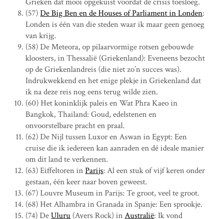
Grieken dat mooi opgekuist voordat de crisis toesloeg.
(57)
De Big Ben en de Houses of Parliament in Londen
:
Londen is één van die steden waar ik maar geen genoeg
van krijg.
(58) De Meteora, op pilaarvormige rotsen gebouwde
kloosters, in Thessalië (Griekenland): Eveneens bezocht
op de Griekenlandreis (die niet zo’n succes was).
Indrukwekkend en het enige plekje in Griekenland dat
ik na deze reis nog eens terug wilde zien.
(60) Het koninklijk paleis en Wat Phra Kaeo in
Bangkok, Thailand: Goud, edelstenen en
onvoorstelbare pracht en praal.
(62) De Nijl tussen Luxor en Aswan in Egypt: Een
cruise die ik iedereen kan aanraden en dé ideale manier
om dit land te verkennen.
(63) Eiffeltoren in
Parijs
: Al een stuk of vijf keren onder
gestaan, één keer naar boven geweest.
(67) Louvre Museum in Parijs: Te groot, veel te groot.
(68) Het Alhambra in Granada in Spanje: Een sprookje.
(74) De
Uluru
(Ayers Rock) in
Australië
: Ik vond