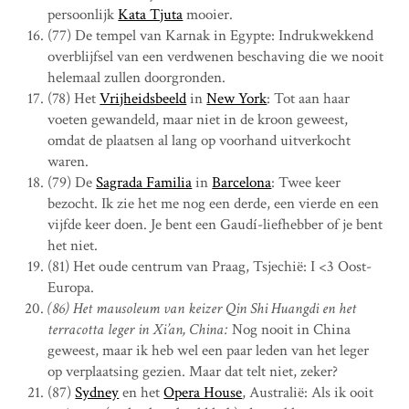
persoonlijk
Kata Tjuta
mooier.
(77) De tempel van Karnak in Egypte: Indrukwekkend
overblijfsel van een verdwenen beschaving die we nooit
helemaal zullen doorgronden.
(78) Het
Vrijheidsbeeld
in
New York
: Tot aan haar
voeten gewandeld, maar niet in de kroon geweest,
omdat de plaatsen al lang op voorhand uitverkocht
waren.
(79) De
Sagrada Familia
in
Barcelona
: Twee keer
bezocht. Ik zie het me nog een derde, een vierde en een
vijfde keer doen. Je bent een Gaudí-liefhebber of je bent
het niet.
(81) Het oude centrum van Praag, Tsjechië: I <3 Oost-
Europa.
(86) Het mausoleum van keizer Qin Shi Huangdi en het
terracotta leger in Xi’an, China:
Nog nooit in China
geweest, maar ik heb wel een paar leden van het leger
op verplaatsing gezien. Maar dat telt niet, zeker?
(87)
Sydney
en het
Opera House
, Australië: Als ik ooit