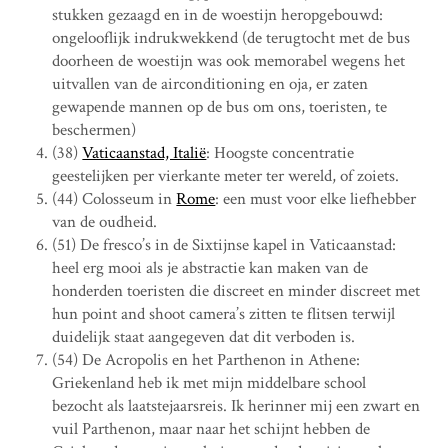
stukken gezaagd en in de woestijn heropgebouwd:
ongelooflijk indrukwekkend (de terugtocht met de bus
doorheen de woestijn was ook memorabel wegens het
uitvallen van de airconditioning en oja, er zaten
gewapende mannen op de bus om ons, toeristen, te
beschermen)
(38)
Vaticaanstad, Italië
: Hoogste concentratie
geestelijken per vierkante meter ter wereld, of zoiets.
(44) Colosseum in
Rome
: een must voor elke liefhebber
van de oudheid.
(51) De fresco’s in de Sixtijnse kapel in Vaticaanstad:
heel erg mooi als je abstractie kan maken van de
honderden toeristen die discreet en minder discreet met
hun point and shoot camera’s zitten te flitsen terwijl
duidelijk staat aangegeven dat dit verboden is.
(54) De Acropolis en het Parthenon in Athene:
Griekenland heb ik met mijn middelbare school
bezocht als laatstejaarsreis. Ik herinner mij een zwart en
vuil Parthenon, maar naar het schijnt hebben de