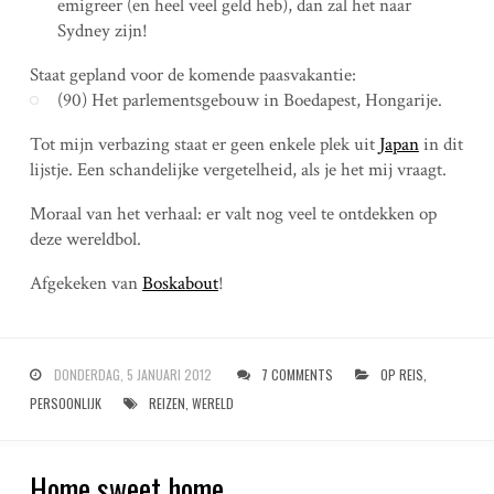
emigreer (en heel veel geld heb), dan zal het naar
Sydney zijn!
Staat gepland voor de komende paasvakantie:
(90) Het parlementsgebouw in Boedapest, Hongarije.
Tot mijn verbazing staat er geen enkele plek uit
Japan
in dit
lijstje. Een schandelijke vergetelheid, als je het mij vraagt.
Moraal van het verhaal: er valt nog veel te ontdekken op
deze wereldbol.
Afgekeken van
Boskabout
!
DONDERDAG, 5 JANUARI 2012
7 COMMENTS
OP REIS
,
PERSOONLIJK
REIZEN
,
WERELD
Home sweet home