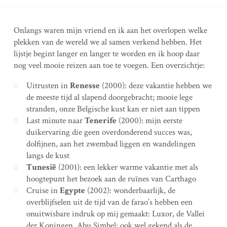
Onlangs waren mijn vriend en ik aan het overlopen welke
plekken van de wereld we al samen verkend hebben. Het
lijstje begint langer en langer te worden en ik hoop daar
nog veel mooie reizen aan toe te voegen. Een overzichtje:
Uitrusten in
Renesse
(2000): deze vakantie hebben we
de meeste tijd al slapend doorgebracht; mooie lege
stranden, onze Belgische kust kan er niet aan tippen
Last minute naar
Tenerife
(2000): mijn eerste
duikervaring die geen overdonderend succes was,
dolfijnen, aan het zwembad liggen en wandelingen
langs de kust
Tunesië
(2001): een lekker warme vakantie met als
hoogtepunt het bezoek aan de ruïnes van Carthago
Cruise in
Egypte
(2002): wonderbaarlijk, de
overblijfselen uit de tijd van de farao’s hebben een
onuitwisbare indruk op mij gemaakt: Luxor, de Vallei
der Koningen, Abu Simbel; ook wel gekend als de