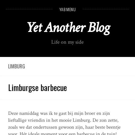
S
YAB MENU
k
i
Yet Another Blog
p
t
o
Life on my side
c
o
n
t
LIMBURG
e
n
Limburgse barbecue
t
Deze namiddag was ik te gast bij mijn broer en zijn
lieftallige vriendin in het mooie Limburg. De zon zette,
zoals we dat ondertussen gewoon zijn, haar beste beentje
voor. Hét ideale moment voor een barbecue in de tuin!