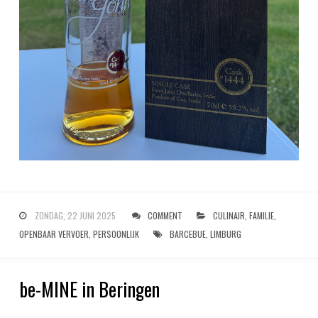
ZONDAG, 22 JUNI 2025
COMMENT
CULINAIR
,
FAMILIE
,
OPENBAAR VERVOER
,
PERSOONLIJK
BARCEBUE
,
LIMBURG
be-MINE in Beringen