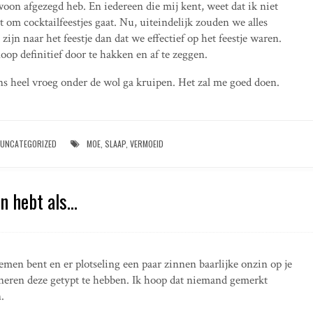
oon afgezegd heb. En iedereen die mij kent, weet dat ik niet
et om cocktailfeestjes gaat. Nu, uiteindelijk zouden we alles
ijn naar het feestje dan dat we effectief op het feestje waren.
op definitief door te hakken en af te zeggen.
ns heel vroeg onder de wol ga kruipen. Het zal me goed doen.
UNCATEGORIZED
MOE
,
SLAAP
,
VERMOEID
en hebt als…
men bent en er plotseling een paar zinnen baarlijke onzin op je
inneren deze getypt te hebben. Ik hoop dat niemand gemerkt
.