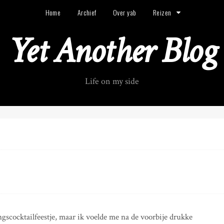
Home
Archief
Over yab
Reizen
Yet Another Blog
Life on my side
gscocktailfeestje, maar ik voelde me na de voorbije drukke