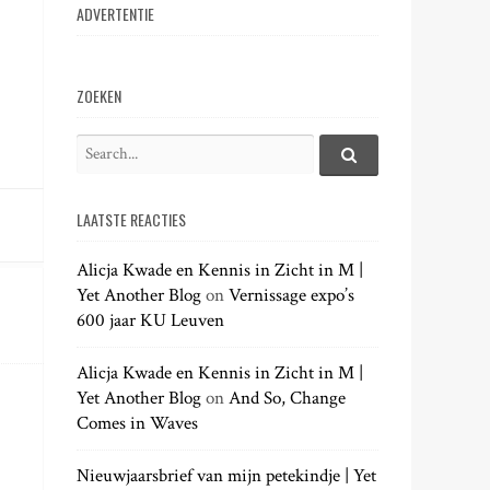
ADVERTENTIE
ZOEKEN
S
e
S
e
a
a
LAATSTE REACTIES
r
r
c
c
h
Alicja Kwade en Kennis in Zicht in M |
h
.
Yet Another Blog
on
Vernissage expo’s
f
.
600 jaar KU Leuven
o
.
r
:
Alicja Kwade en Kennis in Zicht in M |
Yet Another Blog
on
And So, Change
Comes in Waves
Nieuwjaarsbrief van mijn petekindje | Yet