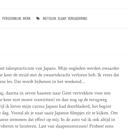
PERSOONLIJK
,
WERK
NOTULEN
,
SLAAP
,
VERGADERING
s het talenpracticum van Japans. Mijn oogleden werden zwaarder
r keer de strijd met de zwaartekracht verloren heb. Ik vrees dat
 deze les. Dat wordt bijbenen in het weekend…
ag, daarna in zeven haasten naar Gent vertrekken voor een
ze keer niet moest voorzitten) en dan nog op de terugweg
ijl ik liever mijn cursus Japans had doorbladerd, het begint
dag. Vooral als je naar saaie Japanse filmpjes zit te kijken. Om
anse stemmen dat effect op mij. In de auto val ik ook altijd in
roberen te luisteren. Last van slaapstoornissen? Probeer eens