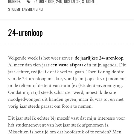
RUBRIEK
24-URENLOOP
,
24U
,
NOSTALGIE
,
STUDENT
,
STUDENTENVERENIGING
24-urenloop
Volgende week is het weer zover:
de jaarlijkse 24-urenloop
.
Al meer dan tien jaar
een vaste afspraak
in mijn agenda. Dit
jaar echter, twijfel ik of ik wel zal gaan. Toen ik nog de site
van de 24-urenloop maakte, vond je mij op elk vrij moment
in de teltent of de tent van mijn (ex-)studentenvereniging.
Omdat mijn tijd steeds schaarser werd, moest ik de site
noodgedwongen uit handen geven, maar ik was tot en met
vorig jaar steeds paraat om foto’s te nemen.
Dit jaar stel ik echter bij mezelf vast dat mijn interesse voor
hét studentenevent van het jaar sterk afgenomen is.
Misschien is het tijd om dat hoofdstuk of te ronden? Men