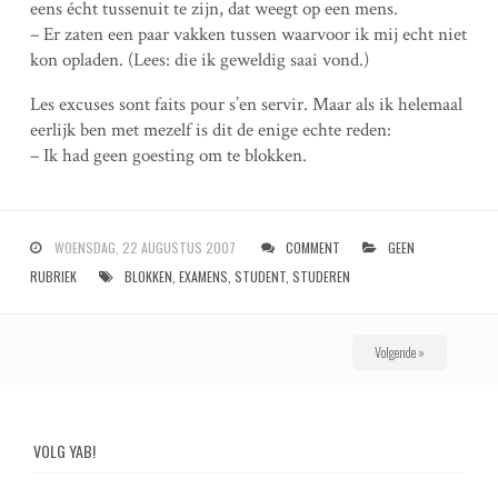
eens écht tussenuit te zijn, dat weegt op een mens.
– Er zaten een paar vakken tussen waarvoor ik mij echt niet
kon opladen. (Lees: die ik geweldig saai vond.)
Les excuses sont faits pour s’en servir. Maar als ik helemaal
eerlijk ben met mezelf is dit de enige echte reden:
– Ik had geen goesting om te blokken.
WOENSDAG, 22 AUGUSTUS 2007
COMMENT
GEEN
RUBRIEK
BLOKKEN
,
EXAMENS
,
STUDENT
,
STUDEREN
P
Volgende »
o
s
VOLG YAB!