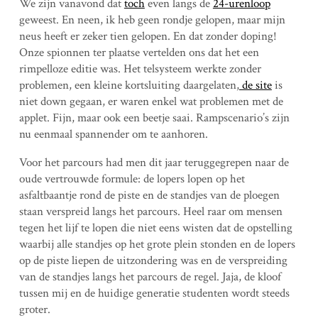
We zijn vanavond dat
toch
even langs de
24-urenloop
geweest. En neen, ik heb geen rondje gelopen, maar mijn
neus heeft er zeker tien gelopen. En dat zonder doping!
Onze spionnen ter plaatse vertelden ons dat het een
rimpelloze editie was. Het telsysteem werkte zonder
problemen, een kleine kortsluiting daargelaten,
de site
is
niet down gegaan, er waren enkel wat problemen met de
applet. Fijn, maar ook een beetje saai. Rampscenario’s zijn
nu eenmaal spannender om te aanhoren.
Voor het parcours had men dit jaar teruggegrepen naar de
oude vertrouwde formule: de lopers lopen op het
asfaltbaantje rond de piste en de standjes van de ploegen
staan verspreid langs het parcours. Heel raar om mensen
tegen het lijf te lopen die niet eens wisten dat de opstelling
waarbij alle standjes op het grote plein stonden en de lopers
op de piste liepen de uitzondering was en de verspreiding
van de standjes langs het parcours de regel. Jaja, de kloof
tussen mij en de huidige generatie studenten wordt steeds
groter.