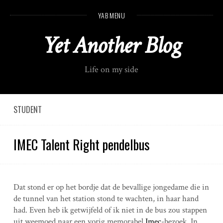
S
YAB MENU
k
i
Yet Another Blog
p
t
o
Life on my side
c
o
n
t
STUDENT
e
n
IMEC Talent Right pendelbus
t
Dat stond er op het bordje dat de bevallige jongedame die in
de tunnel van het station stond te wachten, in haar hand
had. Even heb ik getwijfeld of ik niet in de bus zou stappen
uit weemoed naar een vorig memorabel
Imec
-bezoek. In