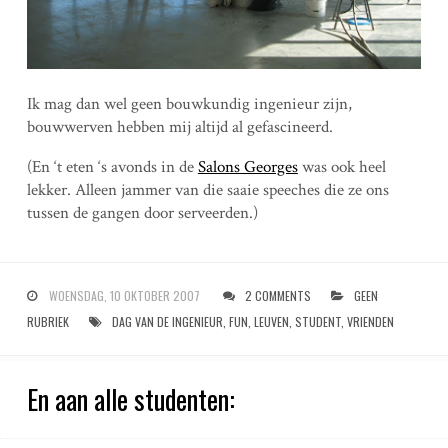
Ik mag dan wel geen bouwkundig ingenieur zijn,
bouwwerven hebben mij altijd al gefascineerd.
(En ‘t eten ‘s avonds in de
Salons Georges
was ook heel
lekker. Alleen jammer van die saaie speeches die ze ons
tussen de gangen door serveerden.)
WOENSDAG, 10 OKTOBER 2007
2 COMMENTS
GEEN
RUBRIEK
DAG VAN DE INGENIEUR
,
FUN
,
LEUVEN
,
STUDENT
,
VRIENDEN
En aan alle studenten: