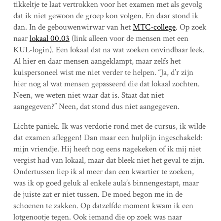
tikkeltje te laat vertrokken voor het examen met als gevolg
dat ik niet gewoon de groep kon volgen. En daar stond ik
dan. In de gebouwenwirwar van het
MTC-college
. Op zoek
naar
lokaal 00.03
(link alleen voor de mensen met een
KUL-login). Een lokaal dat na wat zoeken onvindbaar leek.
Al hier en daar mensen aangeklampt, maar zelfs het
kuispersoneel wist me niet verder te helpen. “Ja, d’r zijn
hier nog al wat mensen gepasseerd die dat lokaal zochten.
Neen, we weten niet waar dat is. Staat dat niet
aangegeven?” Neen, dat stond dus niet aangegeven.
Lichte paniek. Ik was verdorie rond met de cursus, ik wilde
dat examen afleggen! Dan maar een hulplijn ingeschakeld:
mijn vriendje. Hij heeft nog eens nagekeken of ik mij niet
vergist had van lokaal, maar dat bleek niet het geval te zijn.
Ondertussen liep ik al meer dan een kwartier te zoeken,
was ik op goed geluk al enkele aula’s binnengestapt, maar
de juiste zat er niet tussen. De moed begon me in de
schoenen te zakken. Op datzelfde moment kwam ik een
lotgenootje tegen. Ook iemand die op zoek was naar