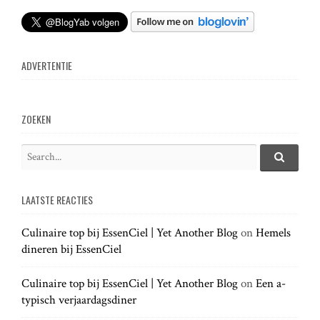
t
s
ADVERTENTIE
n
a
ZOEKEN
v
S
e
S
i
e
a
a
LAATSTE REACTIES
r
r
g
c
c
h
Culinaire top bij EssenCiel | Yet Another Blog
on
Hemels
h
.
a
dineren bij EssenCiel
f
.
o
.
t
r
Culinaire top bij EssenCiel | Yet Another Blog
on
Een a-
:
typisch verjaardagsdiner