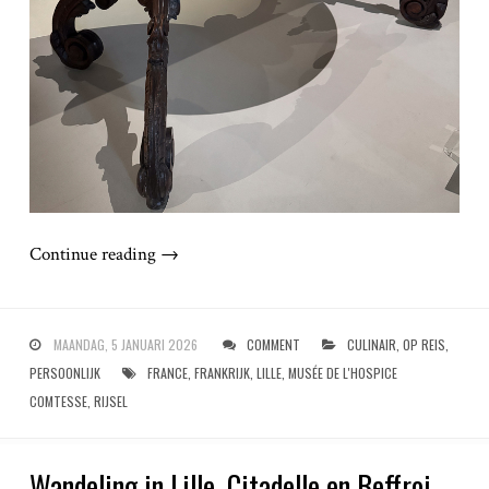
Continue reading
→
MAANDAG, 5 JANUARI 2026
COMMENT
CULINAIR
,
OP REIS
,
PERSOONLIJK
FRANCE
,
FRANKRIJK
,
LILLE
,
MUSÉE DE L'HOSPICE
COMTESSE
,
RIJSEL
Wandeling in Lille, Citadelle en Beffroi