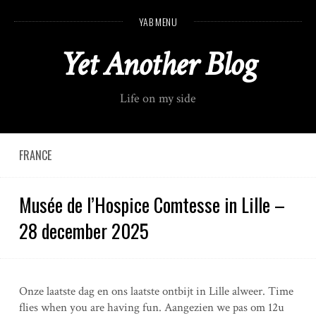
S
YAB MENU
k
i
Yet Another Blog
p
t
o
Life on my side
c
o
n
t
FRANCE
e
n
Musée de l’Hospice Comtesse in Lille –
t
28 december 2025
Onze laatste dag en ons laatste ontbijt in Lille alweer. Time
flies when you are having fun. Aangezien we pas om 12u