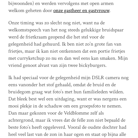
bijwoonden) en werden vervolgens met open armen
welkom geheten door
onze gastheer en gastvrouw
.
Onze timing was zo slecht nog niet, want na de
welkomstspeech van het nog steeds gelukkige bruidspaar
werd de frietkraam geopend die het stel voor de
gelegenheid had gehuurd. Ik ben niet zo’n grote fan van
frietjes, maar ik kan niet ontkennen dat een portie frietjes
met curryketchup zo nu en dan wel eens kan smaken. Mijn
vriend genoot alvast van zijn twee bickyburgers.
Ik had speciaal voor de gelegenheid mijn DSLR camera nog
eens vanonder het stof gehaald, omdat de bruid en de
bruidegom graag wat foto’s met hun familieleden wilden.
Dat bleek best wel een uitdaging, want er was nergens een
mooi plekje in de schaduw om een groepsfoto te nemen.
Dan maar gekozen voor de Veldblomme zelf als
achtergrond, maar ik vrees dat de felle zon niet bepaald de
beste foto’s heeft opgeleverd. Vooral de oudste dochter had
heel veel last van de zon in haar ogen en staat op bijna alle