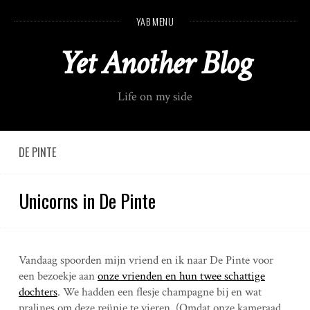
S
YAB MENU
k
i
Yet Another Blog
p
t
o
Life on my side
c
o
n
t
DE PINTE
e
n
Unicorns in De Pinte
t
Vandaag spoorden mijn vriend en ik naar De Pinte voor
een bezoekje aan
onze vrienden en hun twee schattige
dochters
. We hadden een flesje champagne bij en wat
pralines om deze reünie te vieren. (Omdat onze kameraad