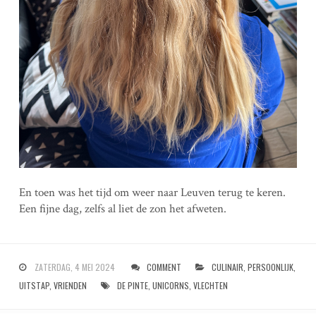
En toen was het tijd om weer naar Leuven terug te keren.
Een fijne dag, zelfs al liet de zon het afweten.
ZATERDAG, 4 MEI 2024
COMMENT
CULINAIR
,
PERSOONLIJK
,
UITSTAP
,
VRIENDEN
DE PINTE
,
UNICORNS
,
VLECHTEN