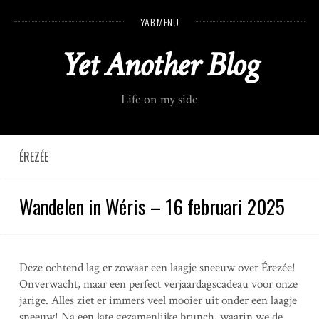
S
YAB MENU
k
i
Yet Another Blog
p
t
o
Life on my side
c
o
n
t
ÉREZÉE
e
n
Wandelen in Wéris – 16 februari 2025
t
Deze ochtend lag er zowaar een laagje sneeuw over Érezée!
Onverwacht, maar een perfect verjaardagscadeau voor onze
jarige. Alles ziet er immers veel mooier uit onder een laagje
sneeuw! Na een late gezamenlijke brunch, waarin we de