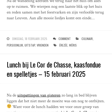
Na de wandeling keerden we terug naar het huis om alles
op te ruimen. We wierpen nog een laatste blik op het huis
en reden samen met het feestvarken en zijn verloofde terug
naar Leuven. Aan alle mooie liedjes komt een einde…
DINSDAG, 18 FEBRUARI 2025
COMMENT
CULINAIR
,
PERSOONLIJK
,
UITSTAP
,
VRIENDEN
ÉREZÉE
,
WÉRIS
Lunch bij Le Cor de Chasse, kaasfondue
en spelletjes – 15 februari 2025
Na de
uitspattingen van gisteren
zo lang in bed blijven
liggen dat het niet meer de moeite was om nog te ontbijten.
Want voor de lunch hadden we voor onze groep van