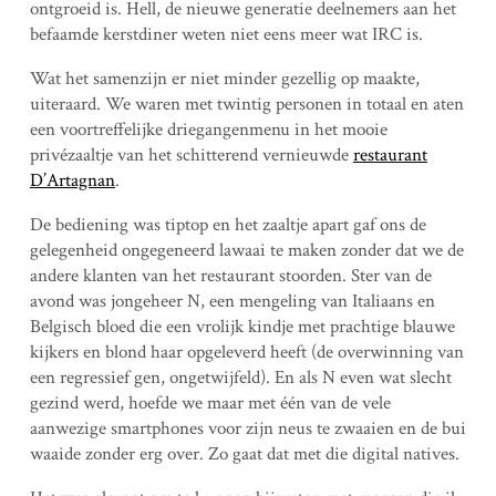
ontgroeid is. Hell, de nieuwe generatie deelnemers aan het
befaamde kerstdiner weten niet eens meer wat IRC is.
Wat het samenzijn er niet minder gezellig op maakte,
uiteraard. We waren met twintig personen in totaal en aten
een voortreffelijke driegangenmenu in het mooie
privézaaltje van het schitterend vernieuwde
restaurant
D’Artagnan
.
De bediening was tiptop en het zaaltje apart gaf ons de
gelegenheid ongegeneerd lawaai te maken zonder dat we de
andere klanten van het restaurant stoorden. Ster van de
avond was jongeheer N, een mengeling van Italiaans en
Belgisch bloed die een vrolijk kindje met prachtige blauwe
kijkers en blond haar opgeleverd heeft (de overwinning van
een regressief gen, ongetwijfeld). En als N even wat slecht
gezind werd, hoefde we maar met één van de vele
aanwezige smartphones voor zijn neus te zwaaien en de bui
waaide zonder erg over. Zo gaat dat met die digital natives.