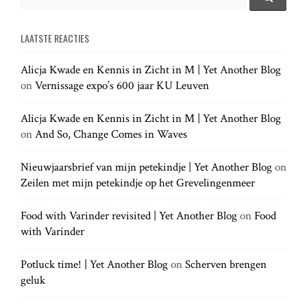
e
S
e
a
a
LAATSTE REACTIES
r
r
c
c
h
Alicja Kwade en Kennis in Zicht in M | Yet Another Blog
h
.
on
Vernissage expo’s 600 jaar KU Leuven
f
.
o
.
r
Alicja Kwade en Kennis in Zicht in M | Yet Another Blog
:
on
And So, Change Comes in Waves
Nieuwjaarsbrief van mijn petekindje | Yet Another Blog
on
Zeilen met mijn petekindje op het Grevelingenmeer
Food with Varinder revisited | Yet Another Blog
on
Food
with Varinder
Potluck time! | Yet Another Blog
on
Scherven brengen
geluk