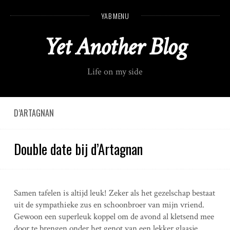
S
YAB MENU
k
i
Yet Another Blog
p
t
o
Life on my side
c
o
n
t
D’ARTAGNAN
e
n
Double date bij d’Artagnan
t
Samen tafelen is altijd leuk! Zeker als het gezelschap bestaat
uit de sympathieke zus en schoonbroer van mijn vriend.
Gewoon een superleuk koppel om de avond al kletsend mee
door te brengen onder het genot van een lekker glaasje