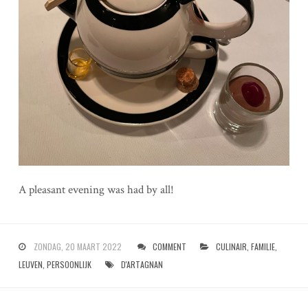
A pleasant evening was had by all!
ZONDAG, 20 MAART 2022
COMMENT
CULINAIR
,
FAMILIE
,
LEUVEN
,
PERSOONLIJK
D'ARTAGNAN