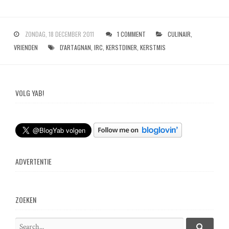
ZONDAG, 18 DECEMBER 2011
1 COMMENT
CULINAIR
,
VRIENDEN
D'ARTAGNAN
,
IRC
,
KERSTDINER
,
KERSTMIS
VOLG YAB!
ADVERTENTIE
ZOEKEN
S