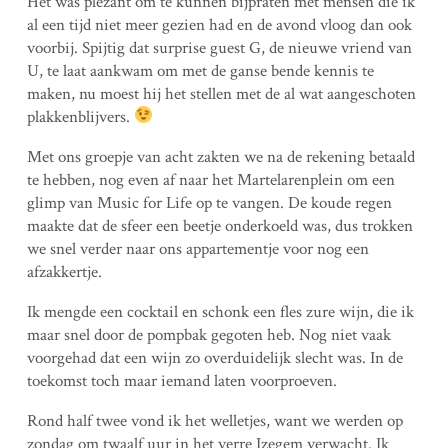
Het was plezant om te kunnen bijpraten met mensen die ik
al een tijd niet meer gezien had en de avond vloog dan ook
voorbij. Spijtig dat surprise guest G, de nieuwe vriend van
U, te laat aankwam om met de ganse bende kennis te
maken, nu moest hij het stellen met de al wat aangeschoten
plakkenblijvers.
Met ons groepje van acht zakten we na de rekening betaald
te hebben, nog even af naar het Martelarenplein om een
glimp van Music for Life op te vangen. De koude regen
maakte dat de sfeer een beetje onderkoeld was, dus trokken
we snel verder naar ons appartementje voor nog een
afzakkertje.
Ik mengde een cocktail en schonk een fles zure wijn, die ik
maar snel door de pompbak gegoten heb. Nog niet vaak
voorgehad dat een wijn zo overduidelijk slecht was. In de
toekomst toch maar iemand laten voorproeven.
Rond half twee vond ik het welletjes, want we werden op
zondag om twaalf uur in het verre Izegem verwacht. Ik