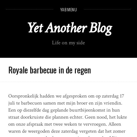
S
YAB MENU
k
i
Yet Another Blog
p
t
o
Life on my side
c
o
n
t
Royale barbecue in de regen
e
n
t
Oorspronkelijk hadden we afgesproken om op zaterdag 17
juli te barbecuen samen met mijn broer en zijn vriendin.
Een op diezelfde dag geplande buurtbijeenkomst in hun
straat doorkruiste die plannen echter. Geen nood, het lukte
om onze afspraak met twee weken te vervroegen. Alleen
waren de weergoden deze zaterdag vergeten dat het zomer