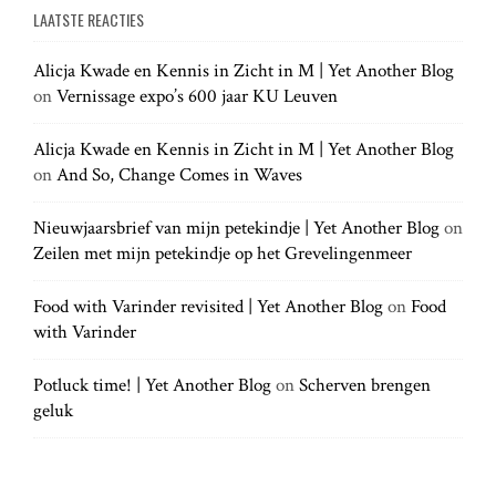
g
a
LAATSTE REACTIES
r
r
a
c
c
h
Alicja Kwade en Kennis in Zicht in M | Yet Another Blog
h
.
t
on
Vernissage expo’s 600 jaar KU Leuven
f
.
o
.
r
Alicja Kwade en Kennis in Zicht in M | Yet Another Blog
i
:
on
And So, Change Comes in Waves
o
Nieuwjaarsbrief van mijn petekindje | Yet Another Blog
on
Zeilen met mijn petekindje op het Grevelingenmeer
n
Food with Varinder revisited | Yet Another Blog
on
Food
with Varinder
Potluck time! | Yet Another Blog
on
Scherven brengen
geluk