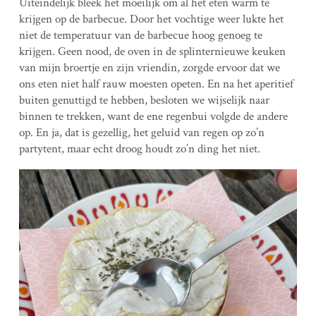
Uiteindelijk bleek het moeilijk om al het eten warm te
krijgen op de barbecue. Door het vochtige weer lukte het
niet de temperatuur van de barbecue hoog genoeg te
krijgen. Geen nood, de oven in de splinternieuwe keuken
van mijn broertje en zijn vriendin, zorgde ervoor dat we
ons eten niet half rauw moesten opeten. En na het aperitief
buiten genuttigd te hebben, besloten we wijselijk naar
binnen te trekken, want de ene regenbui volgde de andere
op. En ja, dat is gezellig, het geluid van regen op zo’n
partytent, maar echt droog houdt zo’n ding het niet.