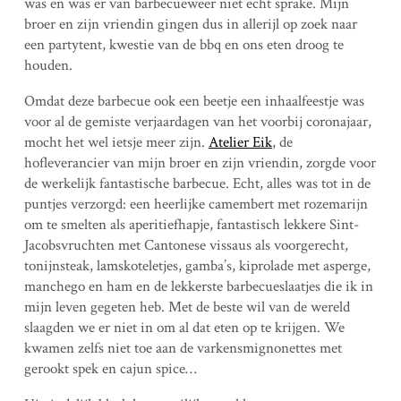
was en was er van barbecueweer niet echt sprake. Mijn
broer en zijn vriendin gingen dus in allerijl op zoek naar
een partytent, kwestie van de bbq en ons eten droog te
houden.
Omdat deze barbecue ook een beetje een inhaalfeestje was
voor al de gemiste verjaardagen van het voorbij coronajaar,
mocht het wel ietsje meer zijn.
Atelier Eik
, de
hofleverancier van mijn broer en zijn vriendin, zorgde voor
de werkelijk fantastische barbecue. Echt, alles was tot in de
puntjes verzorgd: een heerlijke camembert met rozemarijn
om te smelten als aperitiefhapje, fantastisch lekkere Sint-
Jacobsvruchten met Cantonese vissaus als voorgerecht,
tonijnsteak, lamskoteletjes, gamba’s, kiprolade met asperge,
manchego en ham en de lekkerste barbecueslaatjes die ik in
mijn leven gegeten heb. Met de beste wil van de wereld
slaagden we er niet in om al dat eten op te krijgen. We
kwamen zelfs niet toe aan de varkensmignonettes met
gerookt spek en cajun spice…