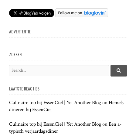
t
n
ADVERTENTIE
a
v
ZOEKEN
i
S
e
S
g
e
a
a
LAATSTE REACTIES
r
r
a
c
c
h
Culinaire top bij EssenCiel | Yet Another Blog
on
Hemels
h
.
t
dineren bij EssenCiel
f
.
o
.
r
Culinaire top bij EssenCiel | Yet Another Blog
on
Een a-
i
:
typisch verjaardagsdiner