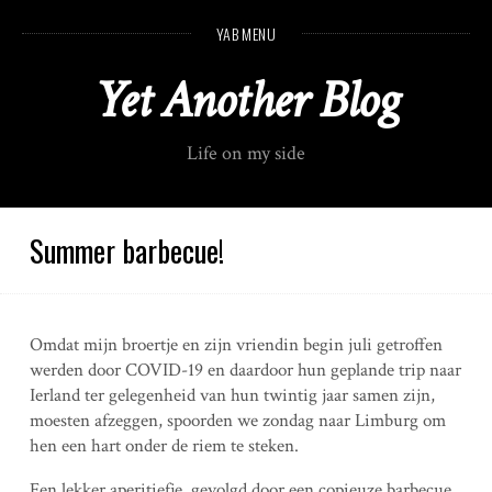
S
YAB MENU
k
i
Yet Another Blog
p
t
o
Life on my side
c
o
n
t
Summer barbecue!
e
n
t
Omdat mijn broertje en zijn vriendin begin juli getroffen
werden door COVID-19 en daardoor hun geplande trip naar
Ierland ter gelegenheid van hun twintig jaar samen zijn,
moesten afzeggen, spoorden we zondag naar Limburg om
hen een hart onder de riem te steken.
Een lekker aperitiefje, gevolgd door een copieuze barbecue