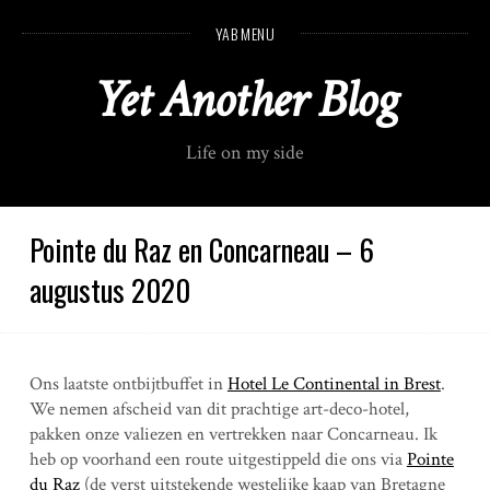
S
YAB MENU
k
i
Yet Another Blog
p
t
o
Life on my side
c
o
n
t
Pointe du Raz en Concarneau – 6
e
augustus 2020
n
t
Ons laatste ontbijtbuffet in
Hotel Le Continental in Brest
.
We nemen afscheid van dit prachtige art-deco-hotel,
pakken onze valiezen en vertrekken naar Concarneau. Ik
heb op voorhand een route uitgestippeld die ons via
Pointe
du Raz
(de verst uitstekende westelijke kaap van Bretagne