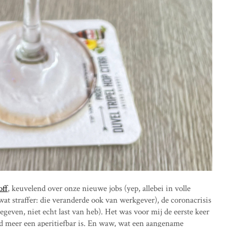
off
, keuvelend over onze nieuwe jobs (yep, allebei in volle
 wat straffer: die veranderde ook van werkgever), de coronacrisis
geven, niet echt last van heb). Het was voor mij de eerste keer
oofd meer een aperitiefbar is. En waw, wat een aangename