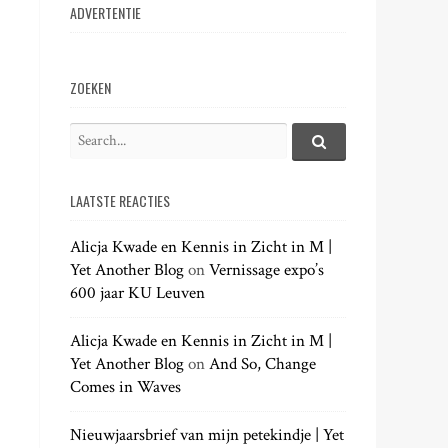
ADVERTENTIE
ZOEKEN
S
e
S
e
a
a
LAATSTE REACTIES
r
r
c
c
h
Alicja Kwade en Kennis in Zicht in M |
h
.
Yet Another Blog
on
Vernissage expo’s
f
.
600 jaar KU Leuven
o
.
r
:
Alicja Kwade en Kennis in Zicht in M |
Yet Another Blog
on
And So, Change
Comes in Waves
Nieuwjaarsbrief van mijn petekindje | Yet