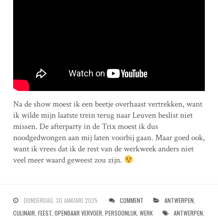
Na de show moest ik een beetje overhaast vertrekken, want
ik wilde mijn laatste trein terug naar Leuven beslist niet
missen. De afterparty in de Trix moest ik dus
noodgedwongen aan mij laten voorbij gaan. Maar goed ook,
want ik vrees dat ik de rest van de werkweek anders niet
veel meer waard geweest zou zijn.
DONDERDAG, 30 JANUARI 2025
COMMENT
ANTWERPEN
,
CULINAIR
,
FEEST
,
OPENBAAR VERVOER
,
PERSOONLIJK
,
WERK
ANTWERPEN
,