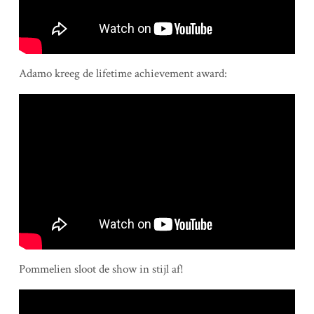
Adamo kreeg de lifetime achievement award:
Pommelien sloot de show in stijl af!