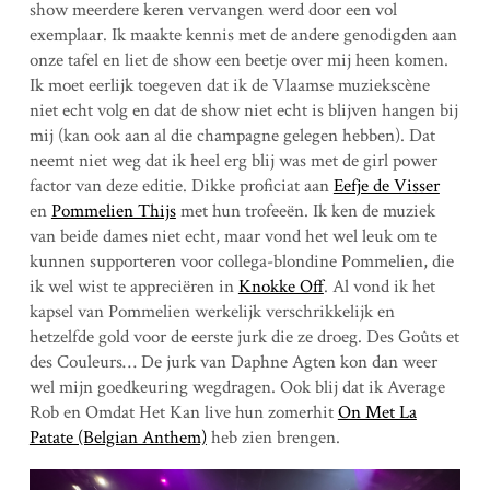
show meerdere keren vervangen werd door een vol
exemplaar. Ik maakte kennis met de andere genodigden aan
onze tafel en liet de show een beetje over mij heen komen.
Ik moet eerlijk toegeven dat ik de Vlaamse muziekscène
niet echt volg en dat de show niet echt is blijven hangen bij
mij (kan ook aan al die champagne gelegen hebben). Dat
neemt niet weg dat ik heel erg blij was met de girl power
factor van deze editie. Dikke proficiat aan
Eefje de Visser
en
Pommelien Thijs
met hun trofeeën. Ik ken de muziek
van beide dames niet echt, maar vond het wel leuk om te
kunnen supporteren voor collega-blondine Pommelien, die
ik wel wist te appreciëren in
Knokke Off
. Al vond ik het
kapsel van Pommelien werkelijk verschrikkelijk en
hetzelfde gold voor de eerste jurk die ze droeg. Des Goûts et
des Couleurs… De jurk van Daphne Agten kon dan weer
wel mijn goedkeuring wegdragen. Ook blij dat ik Average
Rob en Omdat Het Kan live hun zomerhit
On Met La
Patate (Belgian Anthem)
heb zien brengen.