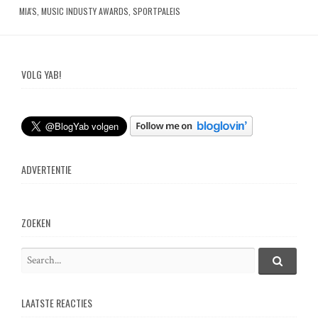
MIA'S
,
MUSIC INDUSTY AWARDS
,
SPORTPALEIS
VOLG YAB!
ADVERTENTIE
ZOEKEN
S
e
S
e
a
a
LAATSTE REACTIES
r
r