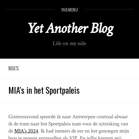
S
YAB MENU
k
i
Yet Another Blog
p
t
o
Life on my side
c
o
n
t
MIA’S
e
n
MIA’s in het Sportpaleis
t
Gisterenavond spoorde ik naar Antwerpen-centraal alwaar
ik de tram naar het Sportpaleis nam voor de uitreiking van
de
MIA’s 2024
. Ik had immers de eer en het genoegen mijn
baas te mogen vergezellen als VIP. En jullie kennen mij,