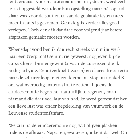
tent, cruciaal voor het automatische telsysteem, werd veel
te laat opgesteld waardoor hun opstelling maar nét op tijd
klaar was voor de start en er van de geplande testen niets
meer in huis is gekomen. Gelukkig is verder alles goed
verlopen. Toch denk ik dat daar voor volgend jaar betere
afspraken gemaakt moeten worden.
Woensdagavond ben ik dan rechtstreeks van mijn werk
naar een (verplicht) seminarie geweest, nog even bij de
cursusdienst binnengewipt (alwaar de cursussen die ik
nodig heb, alwéér uitverkocht waren) en daarna linea recta
naar de 24-urenloop, met een kleine pit-stop bij nonkel K
om wat overbodig materiaal af te zetten. Tijdens de
eindceremonie begon het natuurlijk te regenen, maar
niemand die daar veel last van had. Er werd gefeest dat het
een lieve lust was onder begeleiding van vuurwerk en de
Leuvense studentenfanfare.
We zijn na de eindceremonie nog wat blijven plakken
tijdens de afbraak. Napraten, evalueren, u kent dat wel. Om