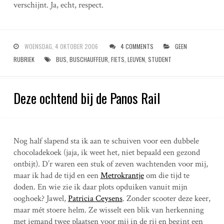
verschijnt. Ja, echt, respect.
WOENSDAG, 4 OKTOBER 2006
4 COMMENTS
GEEN
RUBRIEK
BUS
,
BUSCHAUFFEUR
,
FIETS
,
LEUVEN
,
STUDENT
Deze ochtend bij de Panos Rail
Nog half slapend sta ik aan te schuiven voor een dubbele
chocoladekoek (jaja, ik weet het, niet bepaald een gezond
ontbijt). D’r waren een stuk of zeven wachtenden voor mij,
maar ik had de tijd en een
Metrokrantje
om die tijd te
doden. En wie zie ik daar plots opduiken vanuit mijn
ooghoek? Jawel,
Patricia Ceysens
. Zonder scooter deze keer,
maar mét stoere helm. Ze wisselt een blik van herkenning
met iemand twee plaatsen voor mij in de rij en begint een