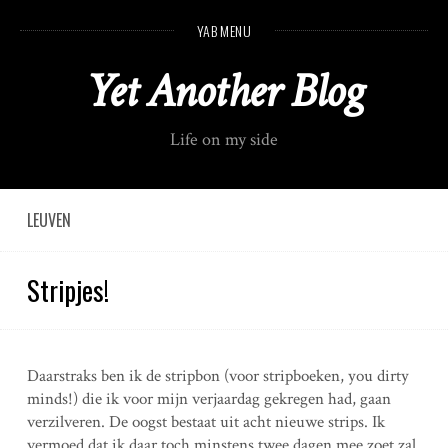
S
YAB MENU
k
i
Yet Another Blog
p
t
o
Life on my side
c
o
n
t
LEUVEN
e
n
Stripjes!
t
Daarstraks ben ik de stripbon (voor stripboeken, you dirty
minds!) die ik voor mijn verjaardag gekregen had, gaan
verzilveren. De oogst bestaat uit acht nieuwe strips. Ik
vermoed dat ik daar toch minstens twee dagen mee zoet zal