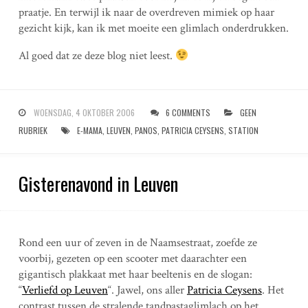
praatje. En terwijl ik naar de overdreven mimiek op haar
gezicht kijk, kan ik met moeite een glimlach onderdrukken.
Al goed dat ze deze blog niet leest.
WOENSDAG, 4 OKTOBER 2006
6 COMMENTS
GEEN
RUBRIEK
E-MAMA
,
LEUVEN
,
PANOS
,
PATRICIA CEYSENS
,
STATION
Gisterenavond in Leuven
Rond een uur of zeven in de Naamsestraat, zoefde ze
voorbij, gezeten op een scooter met daarachter een
gigantisch plakkaat met haar beeltenis en de slogan:
“
Verliefd op Leuven
“. Jawel, ons aller
Patricia Ceysens
. Het
contrast tussen de stralende tandpastaglimlach op het