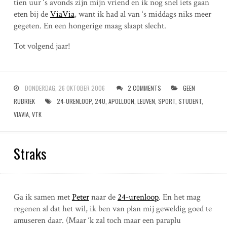
tien uur ‘s avonds zijn mijn vriend en ik nog snel iets gaan
eten bij de
ViaVia
, want ik had al van ‘s middags niks meer
gegeten. En een hongerige maag slaapt slecht.
Tot volgend jaar!
DONDERDAG, 26 OKTOBER 2006
2 COMMENTS
GEEN
RUBRIEK
24-URENLOOP
,
24U
,
APOLLOON
,
LEUVEN
,
SPORT
,
STUDENT
,
VIAVIA
,
VTK
Straks
Ga ik samen met
Peter
naar de
24-urenloop
. En het mag
regenen al dat het wil, ik ben van plan mij geweldig goed te
amuseren daar. (Maar ‘k zal toch maar een paraplu