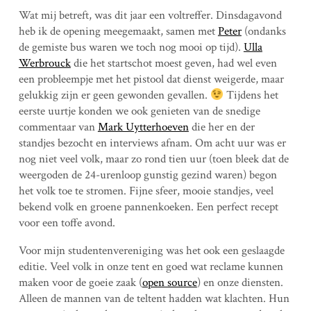
Wat mij betreft, was dit jaar een voltreffer. Dinsdagavond
heb ik de opening meegemaakt, samen met
Peter
(ondanks
de gemiste bus waren we toch nog mooi op tijd).
Ulla
Werbrouck
die het startschot moest geven, had wel even
een probleempje met het pistool dat dienst weigerde, maar
gelukkig zijn er geen gewonden gevallen.
Tijdens het
eerste uurtje konden we ook genieten van de snedige
commentaar van
Mark Uytterhoeven
die her en der
standjes bezocht en interviews afnam. Om acht uur was er
nog niet veel volk, maar zo rond tien uur (toen bleek dat de
weergoden de 24-urenloop gunstig gezind waren) begon
het volk toe te stromen. Fijne sfeer, mooie standjes, veel
bekend volk en groene pannenkoeken. Een perfect recept
voor een toffe avond.
Voor mijn studentenvereniging was het ook een geslaagde
editie. Veel volk in onze tent en goed wat reclame kunnen
maken voor de goeie zaak (
open source
) en onze diensten.
Alleen de mannen van de teltent hadden wat klachten. Hun