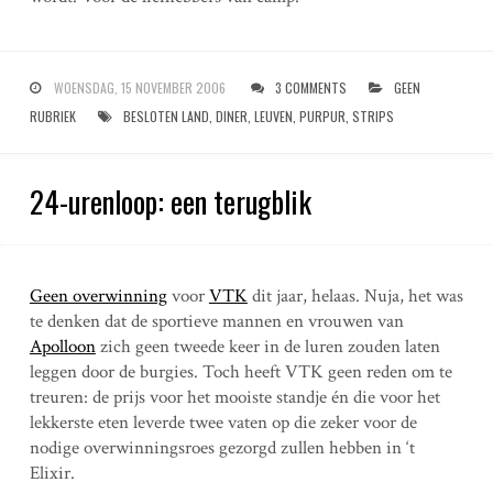
WOENSDAG, 15 NOVEMBER 2006
3 COMMENTS
GEEN
RUBRIEK
BESLOTEN LAND
,
DINER
,
LEUVEN
,
PURPUR
,
STRIPS
24-urenloop: een terugblik
Geen overwinning
voor
VTK
dit jaar, helaas. Nuja, het was
te denken dat de sportieve mannen en vrouwen van
Apolloon
zich geen tweede keer in de luren zouden laten
leggen door de burgies. Toch heeft VTK geen reden om te
treuren: de prijs voor het mooiste standje én die voor het
lekkerste eten leverde twee vaten op die zeker voor de
nodige overwinningsroes gezorgd zullen hebben in ‘t
Elixir.