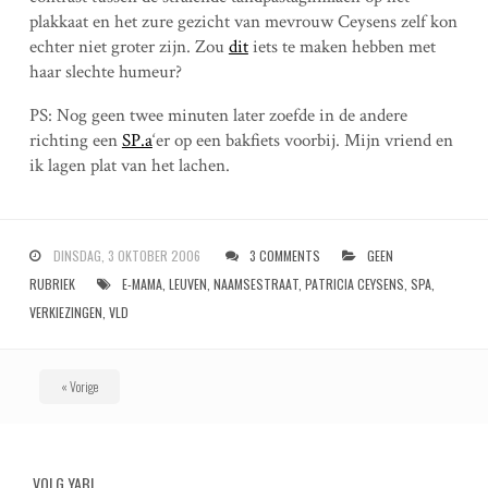
plakkaat en het zure gezicht van mevrouw Ceysens zelf kon
echter niet groter zijn. Zou
dit
iets te maken hebben met
haar slechte humeur?
PS: Nog geen twee minuten later zoefde in de andere
richting een
SP.a
‘er op een bakfiets voorbij. Mijn vriend en
ik lagen plat van het lachen.
DINSDAG, 3 OKTOBER 2006
3 COMMENTS
GEEN
RUBRIEK
E-MAMA
,
LEUVEN
,
NAAMSESTRAAT
,
PATRICIA CEYSENS
,
SPA
,
VERKIEZINGEN
,
VLD
P
« Vorige
o
s
VOLG YAB!