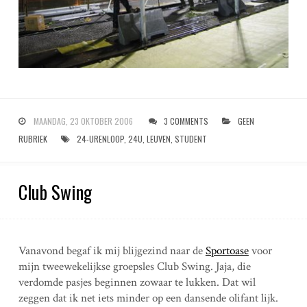
MAANDAG, 23 OKTOBER 2006
3 COMMENTS
GEEN
RUBRIEK
24-URENLOOP
,
24U
,
LEUVEN
,
STUDENT
Club Swing
Vanavond begaf ik mij blijgezind naar de
Sportoase
voor
mijn tweewekelijkse groepsles Club Swing. Jaja, die
verdomde pasjes beginnen zowaar te lukken. Dat wil
zeggen dat ik net iets minder op een dansende olifant lijk.