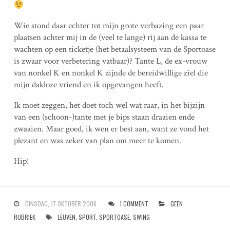
Wie stond daar echter tot mijn grote verbazing een paar
plaatsen achter mij in de (veel te lange) rij aan de kassa te
wachten op een ticketje (het betaalsysteem van de Sportoase
is zwaar voor verbetering vatbaar)? Tante L, de ex-vrouw
van nonkel K en nonkel K zijnde de bereidwillige ziel die
mijn dakloze vriend en ik opgevangen heeft.
Ik moet zeggen, het doet toch wel wat raar, in het bijzijn
van een (schoon-)tante met je bips staan draaien ende
zwaaien. Maar goed, ik wen er best aan, want ze vond het
plezant en was zeker van plan om meer te komen.
Hip!
DINSDAG, 17 OKTOBER 2006
1 COMMENT
GEEN
RUBRIEK
LEUVEN
,
SPORT
,
SPORTOASE
,
SWING