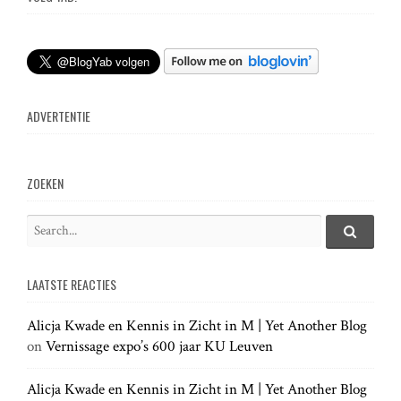
t
s
ADVERTENTIE
n
a
ZOEKEN
v
S
e
S
i
e
a
a
LAATSTE REACTIES
r
r
g
c
c
h
Alicja Kwade en Kennis in Zicht in M | Yet Another Blog
h
.
a
on
Vernissage expo’s 600 jaar KU Leuven
f
.
o
.
t
r
Alicja Kwade en Kennis in Zicht in M | Yet Another Blog