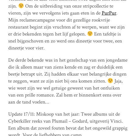
zijn.
Om de uitbreiding van onze stripcollectie te
vieren, zijn we vervolgens iets gaan eten in de
PurPur
.
Mijn reclamecampagne voor dit gezellige rookvrije
restaurant begint zijn vruchten af te werpen, want we zijn
er drie bekenden tegen het lijf gelopen.
Een tafeltje is
snel bijgeschoven en zo werd ons dineetje voor twee, een
dineetje voor vier.
De derde bekende was in het gezelschap van een jongedame
die ik alleen maar van ziens kende en zag er duidelijk een
beetje betrapt uit. Zij hadden elkaar vast belangrijke dingen
te zeggen, want ze zijn niet bij ons komen zitten.
Jaja,
wie weet zijn we wel getuige geweest van het ontluiken
van een prille romance. Zal hem er binnenkort eens over
aan de tand voelen…
Update 17/11: Miskoop van het jaar: Twee albums uit de
Cyberkiller reeks van Plumail – Godard, uitgeverij Vinci.
Een album dat zoveel fouten bevat dat het ongewild grappig
wordt. Voor de liefhebbers van camp.