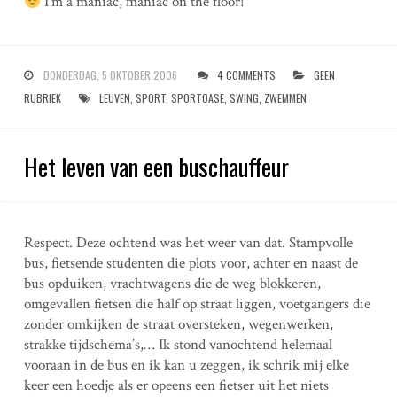
I’m a maniac, maniac on the floor!
DONDERDAG, 5 OKTOBER 2006
4 COMMENTS
GEEN
RUBRIEK
LEUVEN
,
SPORT
,
SPORTOASE
,
SWING
,
ZWEMMEN
Het leven van een buschauffeur
Respect. Deze ochtend was het weer van dat. Stampvolle
bus, fietsende studenten die plots voor, achter en naast de
bus opduiken, vrachtwagens die de weg blokkeren,
omgevallen fietsen die half op straat liggen, voetgangers die
zonder omkijken de straat oversteken, wegenwerken,
strakke tijdschema’s,… Ik stond vanochtend helemaal
vooraan in de bus en ik kan u zeggen, ik schrik mij elke
keer een hoedje als er opeens een fietser uit het niets