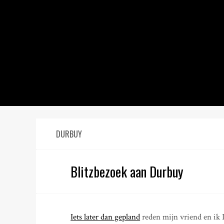
S
k
i
p
t
o
c
o
n
t
e
n
DURBUY
t
Blitzbezoek aan Durbuy
Iets later dan gepland
reden mijn vriend en ik 