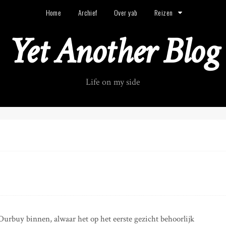
Home
Archief
Over yab
Reizen
Yet Another Blog
Life on my side
Durbuy binnen, alwaar het op het eerste gezicht behoorlijk