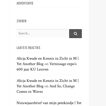
ADVERTENTIE
ZOEKEN
S
e
S
e
a
a
LAATSTE REACTIES
r
r
c
c
h
Alicja Kwade en Kennis in Zicht in M |
h
.
Yet Another Blog
on
Vernissage expo’s
f
.
600 jaar KU Leuven
o
.
r
:
Alicja Kwade en Kennis in Zicht in M |
Yet Another Blog
on
And So, Change
Comes in Waves
Nieuwjaarsbrief van mijn petekindje | Yet