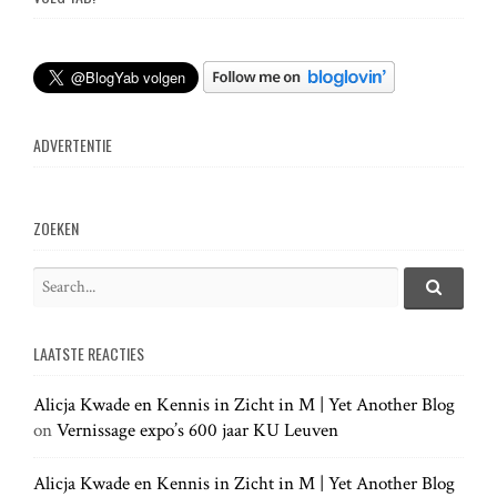
ADVERTENTIE
ZOEKEN
S
e
S
e
a
a
LAATSTE REACTIES
r
r
c
c
h
Alicja Kwade en Kennis in Zicht in M | Yet Another Blog
h
.
on
Vernissage expo’s 600 jaar KU Leuven
f
.
o
.
r
Alicja Kwade en Kennis in Zicht in M | Yet Another Blog