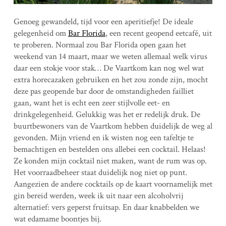
Genoeg gewandeld, tijd voor een aperitiefje! De ideale
gelegenheid om
Bar Florida
, een recent geopend eetcafé, uit
te proberen. Normaal zou Bar Florida open gaan het
weekend van 14 maart, maar we weten allemaal welk virus
daar een stokje voor stak… De Vaartkom kan nog wel wat
extra horecazaken gebruiken en het zou zonde zijn, mocht
deze pas geopende bar door de omstandigheden failliet
gaan, want het is echt een zeer stijlvolle eet- en
drinkgelegenheid. Gelukkig was het er redelijk druk. De
buurtbewoners van de Vaartkom hebben duidelijk de weg al
gevonden. Mijn vriend en ik wisten nog een tafeltje te
bemachtigen en bestelden ons allebei een cocktail. Helaas!
Ze konden mijn cocktail niet maken, want de rum was op.
Het voorraadbeheer staat duidelijk nog niet op punt.
Aangezien de andere cocktails op de kaart voornamelijk met
gin bereid werden, week ik uit naar een alcoholvrij
alternatief: vers geperst fruitsap. En daar knabbelden we
wat edamame boontjes bij.