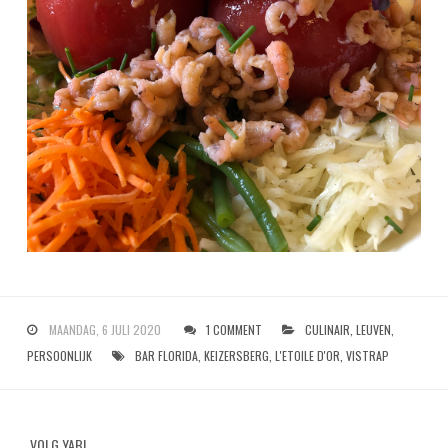
MAANDAG, 6 JULI 2020
1 COMMENT
CULINAIR
,
LEUVEN
,
PERSOONLIJK
BAR FLORIDA
,
KEIZERSBERG
,
L'ETOILE D'OR
,
VISTRAP
VOLG YAB!