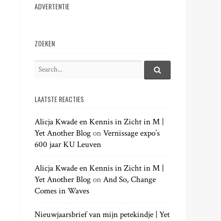
ADVERTENTIE
ZOEKEN
S
e
S
e
a
a
LAATSTE REACTIES
r
r
c
c
h
Alicja Kwade en Kennis in Zicht in M |
h
.
Yet Another Blog
on
Vernissage expo’s
f
.
600 jaar KU Leuven
o
.
r
:
Alicja Kwade en Kennis in Zicht in M |
Yet Another Blog
on
And So, Change
Comes in Waves
Nieuwjaarsbrief van mijn petekindje | Yet