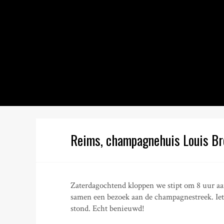
S
k
i
p
t
o
c
o
n
t
e
n
Reims, champagnehuis Louis Br
t
Zaterdagochtend kloppen we stipt om 8 uur a
samen een bezoek aan de champagnestreek. Iets 
stond. Echt benieuwd!