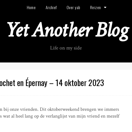
Home
Archief
Over yab
Reizen
Yet Another Blog
Life on my side
ochet en Épernay – 14 oktober 2023
an bij onze vrienden. Dit oktoberweekend brengen we immers
wat al heel lang op de verlanglijst van mijn vriend en mezelf