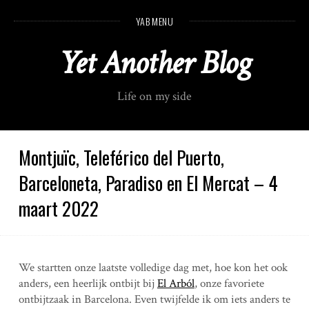
S
YAB MENU
k
i
Yet Another Blog
p
t
o
Life on my side
c
o
n
t
Montjuïc, Teleférico del Puerto,
e
Barceloneta, Paradiso en El Mercat – 4
n
t
maart 2022
We startten onze laatste volledige dag met, hoe kon het ook
anders, een heerlijk ontbijt bij
El Arból
, onze favoriete
ontbijtzaak in Barcelona. Even twijfelde ik om iets anders te