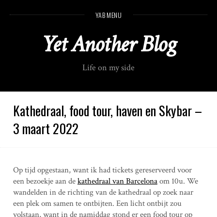
S
YAB MENU
k
i
Yet Another Blog
p
t
o
Life on my side
c
o
n
t
Kathedraal, food tour, haven en Skybar –
e
3 maart 2022
n
t
Op tijd opgestaan, want ik had tickets gereserveerd voor
een bezoekje aan de
kathedraal van Barcelona
om 10u. We
wandelden in de richting van de kathedraal op zoek naar
een plek om samen te ontbijten. Een licht ontbijt zou
volstaan, want in de namiddag stond er een food tour op