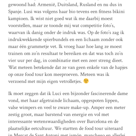
gewoond had: Armenië, Duitsland, Rusland en nu dus in
Spanje. Lusi was volgens haar bio tevens een fitness bikini
kampioen. Ik wist niet goed wat ik me daarbij moest
voorstellen, maar ze toonde mij wat competitie foto’s,
waarvan ik danig onder de indruk was. Op de foto’s zag ik
indrukwekkende spierbundels en een lichaam zonder ook
maar één grammetje vet. Ik vroeg haar hoe lang ze moest
trainen om zo’n resultaat te bereiken en dat was toch zo’n
vier uur per dag, in combinatie met een zeer streng dieet.
Wat meteen betekende dat ze van geen enkele van de hapjes
op onze food tour kon meeproeven. Meteen was ik
verzoend met mijn eigen vetrolletjes.
Ik moet zeggen dat ik Luci een bijzonder fascinerende dame
vond, met haar afgetrainde lichaam, opgespoten lippen,
valse wimpers en veel te zware make-up. Amper een meter
zestig groot, maar barstend van energie en vol met
interessante wetenswaardigheden over Barcelona en de
plaatselijke eetcultuur. We startten de food tour uiteraard
in Mercat de Sant Antoni met jamón, manchego en allerlei