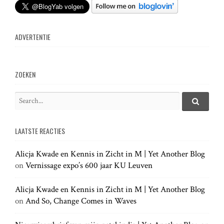
n
ADVERTENTIE
a
v
ZOEKEN
i
S
e
S
g
e
a
a
LAATSTE REACTIES
r
r
a
c
c
h
Alicja Kwade en Kennis in Zicht in M | Yet Another Blog
h
.
t
on
Vernissage expo’s 600 jaar KU Leuven
f
.
o
.
r
Alicja Kwade en Kennis in Zicht in M | Yet Another Blog
i
:
on
And So, Change Comes in Waves
o