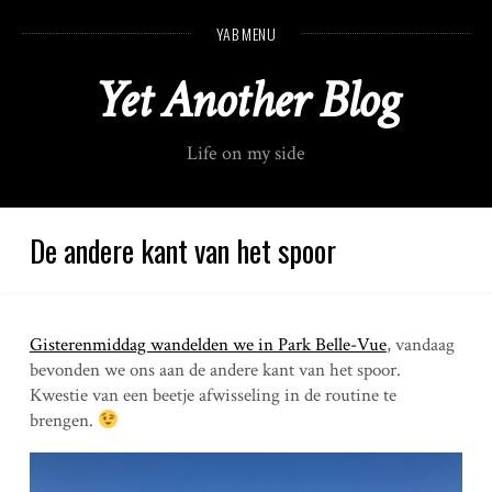
S
YAB MENU
k
i
Yet Another Blog
p
t
o
Life on my side
c
o
n
t
De andere kant van het spoor
e
n
t
Gisterenmiddag wandelden we in Park Belle-Vue
, vandaag
bevonden we ons aan de andere kant van het spoor.
Kwestie van een beetje afwisseling in de routine te
brengen.