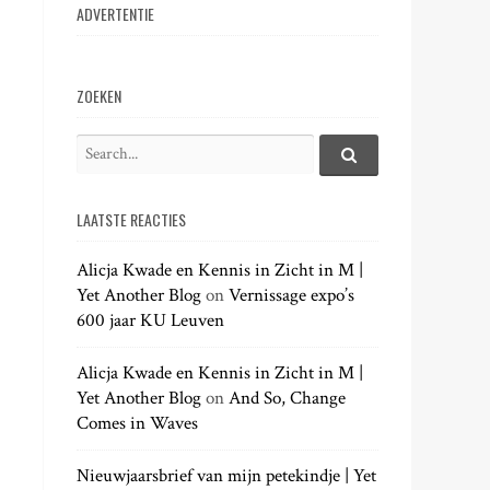
ADVERTENTIE
ZOEKEN
S
e
S
e
a
a
LAATSTE REACTIES
r
r
c
c
h
Alicja Kwade en Kennis in Zicht in M |
h
.
Yet Another Blog
on
Vernissage expo’s
f
.
600 jaar KU Leuven
o
.
r
:
Alicja Kwade en Kennis in Zicht in M |
Yet Another Blog
on
And So, Change
Comes in Waves
Nieuwjaarsbrief van mijn petekindje | Yet