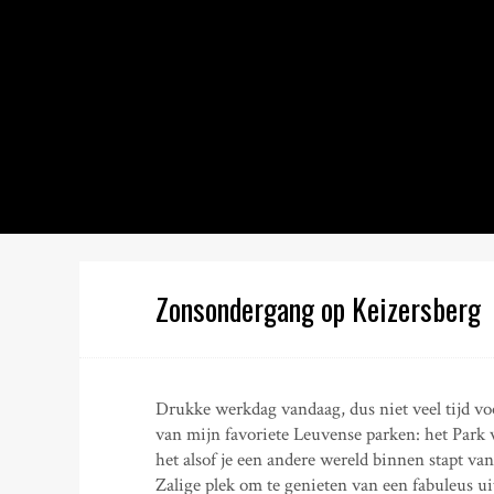
S
k
i
p
t
o
c
o
n
t
e
n
Zonsondergang op Keizersberg
t
Drukke werkdag vandaag, dus niet veel tijd v
van mijn favoriete Leuvense parken: het Park v
het alsof je een andere wereld binnen stapt va
Zalige plek om te genieten van een fabuleus u