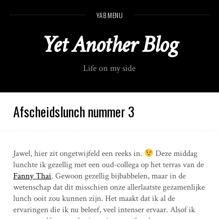
S
YAB MENU
k
i
Yet Another Blog
p
t
o
Life on my side
c
o
n
t
Afscheidslunch nummer 3
e
n
t
Jawel, hier zit ongetwijfeld een reeks in.
Deze middag
lunchte ik gezellig met een oud-collega op het terras van de
Fanny Thai
. Gewoon gezellig bijbabbelen, maar in de
wetenschap dat dit misschien onze allerlaatste gezamenlijke
lunch ooit zou kunnen zijn. Het maakt dat ik al de
ervaringen die ik nu beleef, veel intenser ervaar. Alsof ik