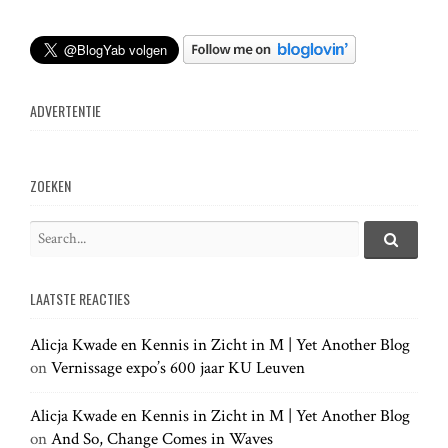
t
n
ADVERTENTIE
a
v
ZOEKEN
i
S
e
S
g
e
a
a
LAATSTE REACTIES
r
r
a
c
c
h
Alicja Kwade en Kennis in Zicht in M | Yet Another Blog
h
.
t
on
Vernissage expo’s 600 jaar KU Leuven
f
.
o
.
r
Alicja Kwade en Kennis in Zicht in M | Yet Another Blog
i
:
on
And So, Change Comes in Waves