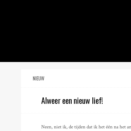
S
k
i
p
t
o
c
o
n
t
e
n
NIEUW
t
Alweer een nieuw lief!
Neen, niet ik, de tijden dat ik het één na het an