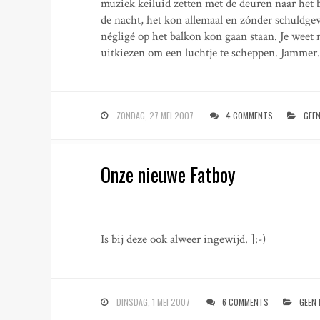
muziek keiluid zetten met de deuren naar het b
de nacht, het kon allemaal en zónder schuldgev
négligé op het balkon kon gaan staan. Je weet
uitkiezen om een luchtje te scheppen. Jammer
ZONDAG, 27 MEI 2007
4 COMMENTS
GEE
Onze nieuwe Fatboy
Is bij deze ook alweer ingewijd. ]:-)
DINSDAG, 1 MEI 2007
6 COMMENTS
GEEN 