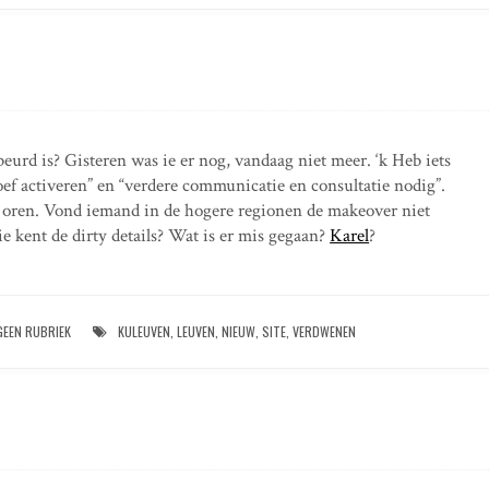
eurd is? Gisteren was ie er nog, vandaag niet meer. ‘k Heb iets
oef activeren” en “verdere communicatie en consultatie nodig”.
e oren. Vond iemand in de hogere regionen de makeover niet
e kent de dirty details? Wat is er mis gegaan?
Karel
?
GEEN RUBRIEK
KULEUVEN
,
LEUVEN
,
NIEUW
,
SITE
,
VERDWENEN