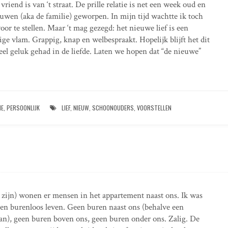
riend is van ‘t straat. De prille relatie is net een week oud en
uwen (aka de familie) geworpen. In mijn tijd wachtte ik toch
oor te stellen. Maar ‘t mag gezegd: het nieuwe lief is een
ige vlam. Grappig, knap en welbespraakt. Hopelijk blijft het dit
veel geluk gehad in de liefde. Laten we hopen dat “de nieuwe”
IE
,
PERSOONLIJK
LIEF
,
NIEUW
,
SCHOONOUDERS
,
VOORSTELLEN
e zijn) wonen er mensen in het appartement naast ons. Ik was
en burenloos leven. Geen buren naast ons (behalve een
an), geen buren boven ons, geen buren onder ons. Zalig. De