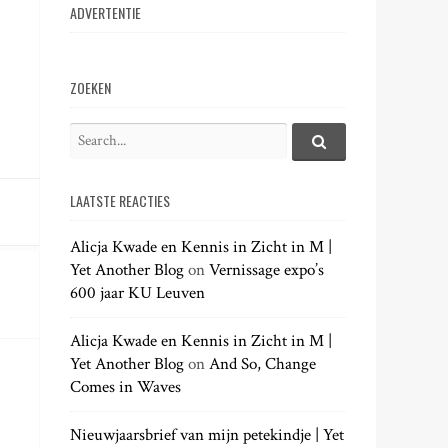
ADVERTENTIE
ZOEKEN
S
e
S
e
a
a
LAATSTE REACTIES
r
r
c
c
h
Alicja Kwade en Kennis in Zicht in M |
h
.
Yet Another Blog
on
Vernissage expo’s
f
.
600 jaar KU Leuven
o
.
r
:
Alicja Kwade en Kennis in Zicht in M |
Yet Another Blog
on
And So, Change
Comes in Waves
Nieuwjaarsbrief van mijn petekindje | Yet