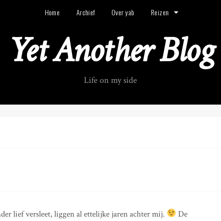
Home
Archief
Over yab
Reizen
Yet Another Blog
Life on my side
der lief versleet, liggen al ettelijke jaren achter mij.
De