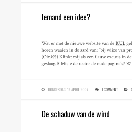
Iemand een idee?
Wat er met de nieuwe website van de
KUL
geb
horen waaien in de aard van: “bij wijze van pr
(Oink??) Klinkt mij als een flauw excuus in d
geslaagd? Miste de rector de oude pagina’s? Wi
DONDERDAG, 19 APRIL 2007
1 COMMENT
De schaduw van de wind