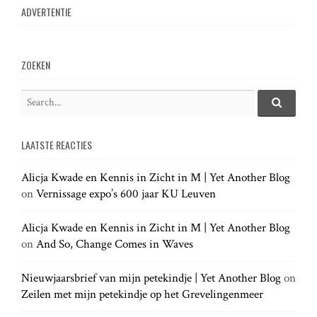
ADVERTENTIE
ZOEKEN
S
e
S
e
a
a
LAATSTE REACTIES
r
r
c
c
h
Alicja Kwade en Kennis in Zicht in M | Yet Another Blog
h
.
on
Vernissage expo’s 600 jaar KU Leuven
f
.
o
.
r
Alicja Kwade en Kennis in Zicht in M | Yet Another Blog
:
on
And So, Change Comes in Waves
Nieuwjaarsbrief van mijn petekindje | Yet Another Blog
on
Zeilen met mijn petekindje op het Grevelingenmeer