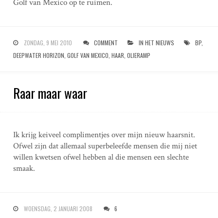
Golf van Mexico op te ruimen.
ZONDAG, 9 MEI 2010
COMMENT
IN HET NIEUWS
BP
,
DEEPWATER HORIZON
,
GOLF VAN MEXICO
,
HAAR
,
OLIERAMP
Raar maar waar
Ik krijg keiveel complimentjes over mijn nieuw haarsnit.
Ofwel zijn dat allemaal superbeleefde mensen die mij niet
willen kwetsen ofwel hebben al die mensen een slechte
smaak.
WOENSDAG, 2 JANUARI 2008
6