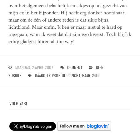
over het algemeen belachelijk en sikjes op het gezicht van
mijn ex in het bijzonder. Hij heeft erg donker hoofdhaar,
maar om de één of andere reden is dat sikje bijna
lichtblond. Maar enfin, ‘k ben er maar niet al te hard op
ingegaan, want ik weet dat dat zijn ego kwetst. Toch blijf ik
erbij: gladgeschoren all the way!
MAANDAG, 2 APRIL 2007
COMMENT
GEEN
RUBRIEK
BAARD
,
EX-VRIENDJE
,
GEZICHT
,
HAAR
,
SIKJE
VOLG YAB!