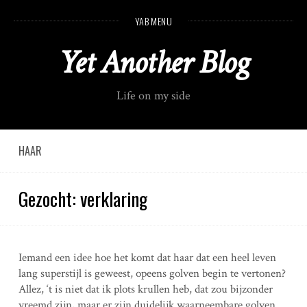
S
YAB MENU
k
i
Yet Another Blog
p
t
o
Life on my side
c
o
n
t
HAAR
e
n
Gezocht: verklaring
t
Iemand een idee hoe het komt dat haar dat een heel leven
lang superstijl is geweest, opeens golven begin te vertonen?
Allez, ‘t is niet dat ik plots krullen heb, dat zou bijzonder
vreemd zijn, maar er zijn duidelijk waarneembare golven