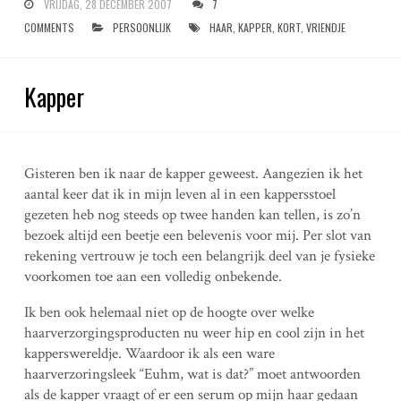
VRIJDAG, 28 DECEMBER 2007
7
COMMENTS
PERSOONLIJK
HAAR
,
KAPPER
,
KORT
,
VRIENDJE
Kapper
Gisteren ben ik naar de kapper geweest. Aangezien ik het
aantal keer dat ik in mijn leven al in een kappersstoel
gezeten heb nog steeds op twee handen kan tellen, is zo’n
bezoek altijd een beetje een belevenis voor mij. Per slot van
rekening vertrouw je toch een belangrijk deel van je fysieke
voorkomen toe aan een volledig onbekende.
Ik ben ook helemaal niet op de hoogte over welke
haarverzorgingsproducten nu weer hip en cool zijn in het
kapperswereldje. Waardoor ik als een ware
haarverzoringsleek “Euhm, wat is dat?” moet antwoorden
als de kapper vraagt of er een serum op mijn haar gedaan