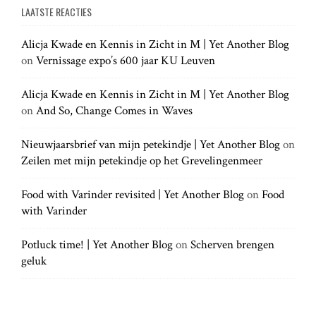
g
a
LAATSTE REACTIES
r
r
a
c
c
h
Alicja Kwade en Kennis in Zicht in M | Yet Another Blog
h
.
t
on
Vernissage expo’s 600 jaar KU Leuven
f
.
o
.
r
Alicja Kwade en Kennis in Zicht in M | Yet Another Blog
i
:
on
And So, Change Comes in Waves
o
Nieuwjaarsbrief van mijn petekindje | Yet Another Blog
on
Zeilen met mijn petekindje op het Grevelingenmeer
n
Food with Varinder revisited | Yet Another Blog
on
Food
with Varinder
Potluck time! | Yet Another Blog
on
Scherven brengen
geluk