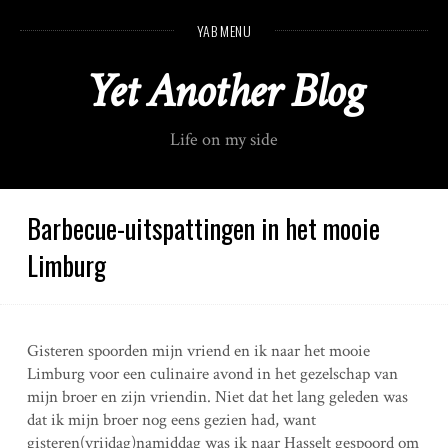
S
YAB MENU
k
i
Yet Another Blog
p
t
o
Life on my side
c
o
n
t
Barbecue-uitspattingen in het mooie
e
Limburg
n
t
Gisteren spoorden mijn vriend en ik naar het mooie
Limburg voor een culinaire avond in het gezelschap van
mijn broer en zijn vriendin. Niet dat het lang geleden was
dat ik mijn broer nog eens gezien had, want
gisteren(vrijdag)namiddag was ik naar Hasselt gespoord om