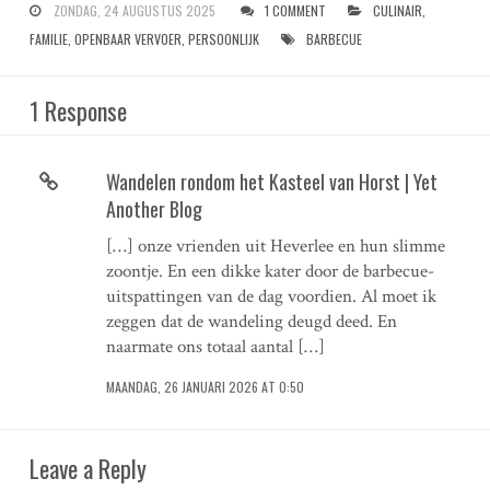
ZONDAG, 24 AUGUSTUS 2025
1 COMMENT
CULINAIR
,
FAMILIE
,
OPENBAAR VERVOER
,
PERSOONLIJK
BARBECUE
1 Response
Wandelen rondom het Kasteel van Horst | Yet
Another Blog
[…] onze vrienden uit Heverlee en hun slimme
zoontje. En een dikke kater door de barbecue-
uitspattingen van de dag voordien. Al moet ik
zeggen dat de wandeling deugd deed. En
naarmate ons totaal aantal […]
MAANDAG, 26 JANUARI 2026 AT 0:50
Leave a Reply