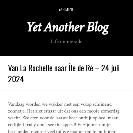
S
YAB MENU
k
i
Yet Another Blog
p
t
o
Life on my side
c
o
n
t
Van La Rochelle naar Île de Ré – 24 juli
e
2024
n
t
Vandaag worden we wakker met een volop schijnend
zonnetje. Het ziet ernaar uit dat ons een mooie zomerdag
wacht. We eten voor de laatste keer ontbijt op bed, maar
eerlijk: I really don’t see the appeal! Er zijn naar mijn
bescheiden mening veel toffere manier om te ontbijten.