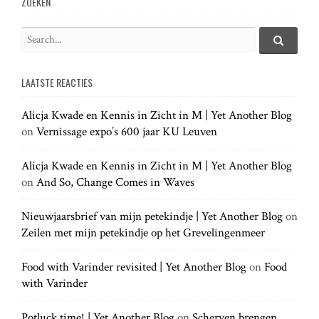
v
ZOEKEN
i
S
e
S
g
e
a
a
LAATSTE REACTIES
r
r
a
c
c
h
Alicja Kwade en Kennis in Zicht in M | Yet Another Blog
h
.
t
on
Vernissage expo’s 600 jaar KU Leuven
f
.
o
.
r
Alicja Kwade en Kennis in Zicht in M | Yet Another Blog
i
:
on
And So, Change Comes in Waves
o
Nieuwjaarsbrief van mijn petekindje | Yet Another Blog
on
Zeilen met mijn petekindje op het Grevelingenmeer
n
Food with Varinder revisited | Yet Another Blog
on
Food
with Varinder
Potluck time! | Yet Another Blog
on
Scherven brengen