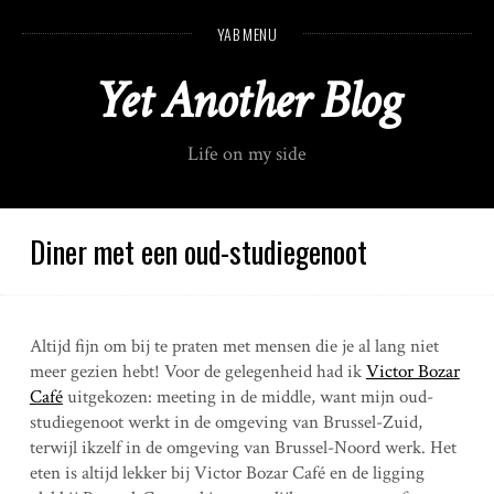
S
YAB MENU
k
i
Yet Another Blog
p
t
o
Life on my side
c
o
n
t
Diner met een oud-studiegenoot
e
n
t
Altijd fijn om bij te praten met mensen die je al lang niet
meer gezien hebt! Voor de gelegenheid had ik
Victor Bozar
Café
uitgekozen: meeting in de middle, want mijn oud-
studiegenoot werkt in de omgeving van Brussel-Zuid,
terwijl ikzelf in de omgeving van Brussel-Noord werk. Het
eten is altijd lekker bij Victor Bozar Café en de ligging