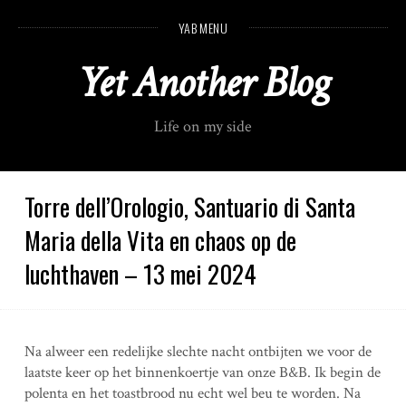
S
YAB MENU
k
i
Yet Another Blog
p
t
o
Life on my side
c
o
n
t
Torre dell’Orologio, Santuario di Santa
e
Maria della Vita en chaos op de
n
t
luchthaven – 13 mei 2024
Na alweer een redelijke slechte nacht ontbijten we voor de
laatste keer op het binnenkoertje van onze B&B. Ik begin de
polenta en het toastbrood nu echt wel beu te worden. Na