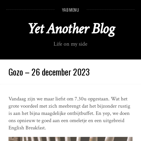
S
YAB MENU
k
i
Yet Another Blog
p
t
o
Life on my side
c
o
n
t
Gozo – 26 december 2023
e
n
t
Vandaag zijn we maar liefst om 7.30u opgestaan. Wat het
grote voordeel met zich meebrengt dat het bijzonder rustig
is aan het bijna maagdelijke ontbijtbuffet. En yep, we doen
ons opnieuw te goed aan een omeletje en een uitgebreid
English Breakfast.