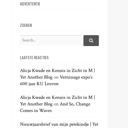
ADVERTENTIE
ZOEKEN
S
e
S
e
a
a
LAATSTE REACTIES
r
r
c
c
h
Alicja Kwade en Kennis in Zicht in M |
h
.
Yet Another Blog
on
Vernissage expo’s
f
.
600 jaar KU Leuven
o
.
r
:
Alicja Kwade en Kennis in Zicht in M |
Yet Another Blog
on
And So, Change
Comes in Waves
Nieuwjaarsbrief van mijn petekindje | Yet