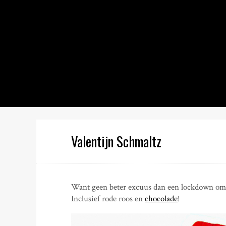
S
k
i
p
t
o
c
o
n
t
e
n
Valentijn Schmaltz
t
Want geen beter excuus dan een lockdown om a
Inclusief rode roos en
chocolade
!