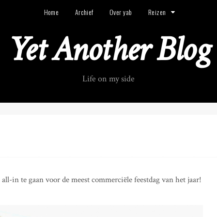
Home
Archief
Over yab
Reizen
Yet Another Blog
Life on my side
ll-in te gaan voor de meest commerciële feestdag van het jaar!